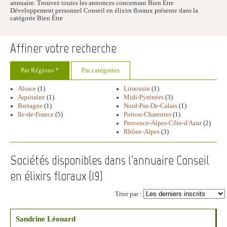
annuaire. Trouvez toutes les annonces concernant Bien Être
Développement personnel Conseil en élixirs floraux présente dans la
catégorie Bien Être
Affiner votre recherche
Par Régions *
Par catégories
Alsace
(1)
Limousin
(1)
Aquitaine
(1)
Midi-Pyrénées
(3)
Bretagne
(1)
Nord-Pas-De-Calais
(1)
Ile-de-France
(5)
Poitou-Charentes
(1)
Provence-Alpes-Côte-d'Azur
(2)
Rhône-Alpes
(3)
Sociétés disponibles dans l'annuaire Conseil
en élixirs floraux (
19
)
Trier par :
Sandrine Léonard