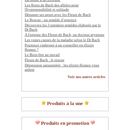
Du doute à la certitude
Les fleurs de Bach des alliées pour
l'hypersensibilité et solitude
Dépasser ses peurs avec les Fleurs de Bach
Le Rescue - un remède d’urgence
Découvrez les 3 premiers remèdes élaborés par le
Dr Bach
A l'origine des Fleurs de Bach, un docteur atypique
Les vraies causes de la maladie selon le Dr Bach
Pourquoi s'adresser à un conseiller en élixirs
floraux ?
Le Bien-être au travail
Fleurs de Bach : le rescue
Dépression saisonnière : les elixirs floraux vous
aident
Voir nos autres articles
Produits à la une
Produits en promotion