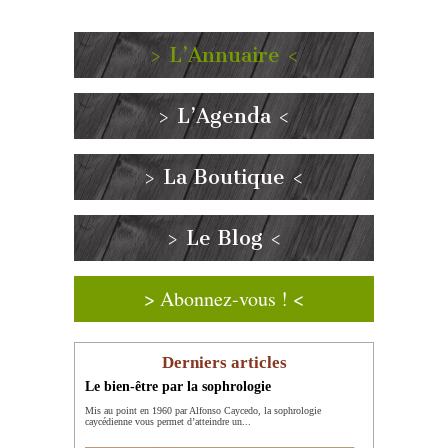
> L’Annuaire <
> L’Agenda <
> La Boutique <
> Le Blog <
> Abonnez-vous ! <
Derniers articles
Le bien-être par la sophrologie
Mis au point en 1960 par Alfonso Caycedo, la sophrologie
caycédienne vous permet d’atteindre un...