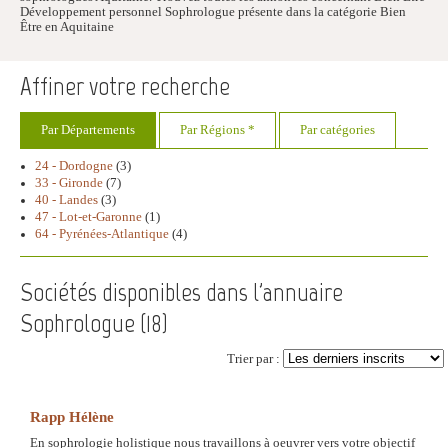
Développement personnel Sophrologue présente dans la catégorie Bien
Être en Aquitaine
Affiner votre recherche
Par Départements
Par Régions *
Par catégories
24 - Dordogne
(3)
33 - Gironde
(7)
40 - Landes
(3)
47 - Lot-et-Garonne
(1)
64 - Pyrénées-Atlantique
(4)
Sociétés disponibles dans l'annuaire
Sophrologue (
18
)
Trier par :
Rapp Hélène
En sophrologie holistique nous travaillons à oeuvrer vers votre objectif