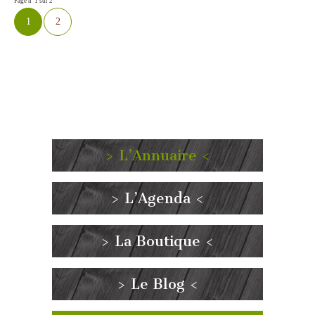
Page n°1 sur 2
1
2
> L’Annuaire <
> L’Agenda <
> La Boutique <
> Le Blog <