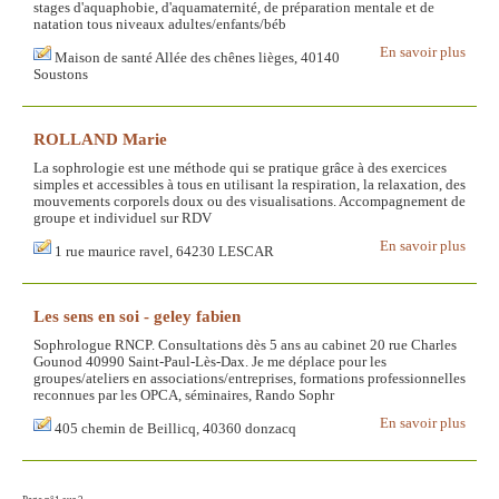
stages d'aquaphobie, d'aquamaternité, de préparation mentale et de
natation tous niveaux adultes/enfants/béb
En savoir plus
Maison de santé Allée des chênes lièges, 40140
Soustons
ROLLAND Marie
La sophrologie est une méthode qui se pratique grâce à des exercices
simples et accessibles à tous en utilisant la respiration, la relaxation, des
mouvements corporels doux ou des visualisations. Accompagnement de
groupe et individuel sur RDV
En savoir plus
1 rue maurice ravel, 64230 LESCAR
Les sens en soi - geley fabien
Sophrologue RNCP. Consultations dès 5 ans au cabinet 20 rue Charles
Gounod 40990 Saint-Paul-Lès-Dax. Je me déplace pour les
groupes/ateliers en associations/entreprises, formations professionnelles
reconnues par les OPCA, séminaires, Rando Sophr
En savoir plus
405 chemin de Beillicq, 40360 donzacq