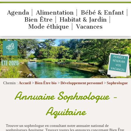
Agenda
Alimentation
Bébé & Enfant
Bien Être
Habitat & Jardin
Mode éthique
Vacances
Chemin :
Accueil
>
Bien Être bio
>
Développement personnel
>
Sophrologue
Annuaire Sophrologue -
Aquitaine
Trouver un sophrologue en consultant notre annuaire national de
sophrologues Aquitaine. Trouvez toutes les annonces concernant Bien Être