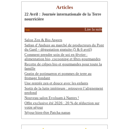
Articles
22 Avril : Journée internationale de la Terre
nourricière
Lire la suite
Salon Zen & Bio Angers
Safran d’Anduze au marché de producteurs du Pont
du Gard – dégustation gratuite (5 & 6 avril)
Comment prendre soin de soi en février :
alimentation bio, cocooning et fêtes gourmandes
Recette de crêpes bio et gourmandes pour toute la
famille
Gratin de potimarron et pommes de terre au
fromage fondant
Une rentrée zen et douce avec les enfants
Sortir de la lutte intérieure : retrouver l’alignement
profond
Nouveau salon Evoluam à Nantes !
Offre exclusive été 2026 : 20 % de réduction sur
votre séjour
Séjour bien-être Patcha nanas