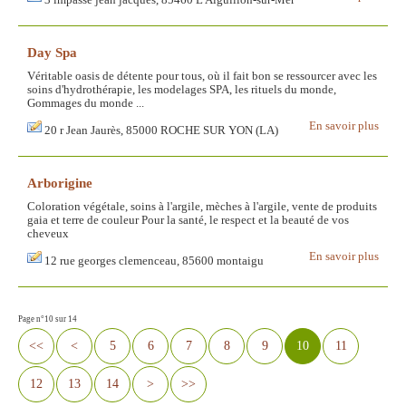
3 impasse jean jacques, 85460 L'Aiguillon-sur-Mer
Day Spa
Véritable oasis de détente pour tous, où il fait bon se ressourcer avec les
soins d'hydrothérapie, les modelages SPA, les rituels du monde,
Gommages du monde ...
En savoir plus
20 r Jean Jaurès, 85000 ROCHE SUR YON (LA)
Arborigine
Coloration végétale, soins à l'argile, mèches à l'argile, vente de produits
gaia et terre de couleur Pour la santé, le respect et la beauté de vos
cheveux
En savoir plus
12 rue georges clemenceau, 85600 montaigu
Page n°10 sur 14
<<
<
5
6
7
8
9
10
11
12
13
14
>
>>