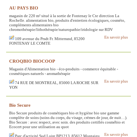
AU PAYS BIO
magasin de 220 m² situé à la sortie de Fontenay le Cte direction La
Rochelle. alimentation bio, produits d'entretien écologiques, cosméto,
compléments alimentaires bio
chromothérapie/lithothérapie/naturopathie/iridologie sur RDV
En savoir plus
109 avenue du Prsdt Fr. Mitterrand, 85200
FONTENAY LE COMTE
CROQBIO BIOCOOP
Magasin d'Alimentation bio - éco-produits - commerce équitable -
cosmétiques naturels - aromathérapie
En savoir plus
74 RUE DE MONTREAL, 85000 LA ROCHE SUR
YON
Bio Secure
Bio Secure produits de cosmétiques bio et hygiène bio une gamme
complète de soins (soins du corps, du visage, crèmes de jour, de nuit…).
Bio Secure : avec respect, avec soin. des produits certifiés cosmébio et
Ecocert pour une utilisation au quot
En savoir plus
Parc d'activité Sud Loire BP1213, 85612 Montaigu