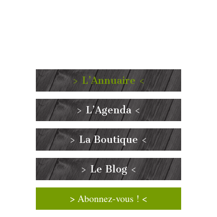
> L’Annuaire <
> L’Agenda <
> La Boutique <
> Le Blog <
> Abonnez-vous ! <