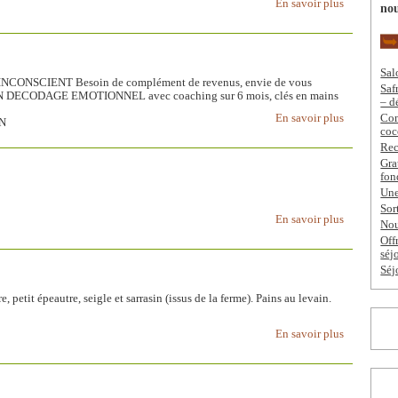
En savoir plus
nou
Sal
NSCIENT Besoin de complément de revenus, envie de vous
Saf
 DECODAGE EMOTIONNEL avec coaching sur 6 mois, clés en mains
– d
En savoir plus
Com
AN
coc
Rec
Gra
fon
Une
Sor
En savoir plus
Nou
Off
séj
Séj
, petit épeautre, seigle et sarrasin (issus de la ferme). Pains au levain.
En savoir plus