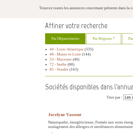
Trouvez toutes les annonces concernant présente dans la ca
Affiner votre recherche
Par Départements
Par Régions *
Pa
44 - Loire-Atlantique
(335)
49 - Maine-et-Loire
(144)
53 - Mayenne
(40)
72 - Sarthe
(68)
85 - Vendée
(163)
Sociétés disponibles dans l'annua
Trier par :
Jocelyne Vasseur
Naturopathe, énergéticienne, Formée aux soins énergét
soulagement des allergies et intolérances alimentaires