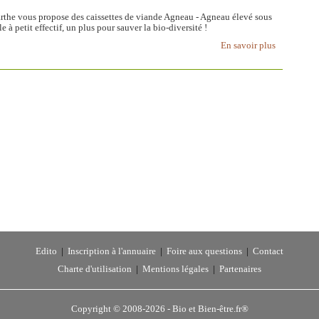
arthe vous propose des caissettes de viande Agneau - Agneau élevé sous
 à petit effectif, un plus pour sauver la bio-diversité !
En savoir plus
Edito
|
Inscription à l'annuaire
|
Foire aux questions
|
Contact
Charte d'utilisation
|
Mentions légales
|
Partenaires
Copyright © 2008-2026 -
Bio et Bien-être.fr®