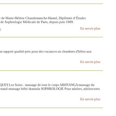
gie de Marie-Hélène Chaudemanche-Hamel, Diplômée d’Études
 de Sophrologie Médicale de Paris, depuis juin 1989.
En savoir plus
E
 un rapport qualité-prix pour des vacances en chambres d'hôtes aux
En savoir plus
Les Soins : massage de tout le corps ABHYANGA massage du
t-natal massage bébé shantala SOPHROLOGIE Pour adultes, adolescents
En savoir plus