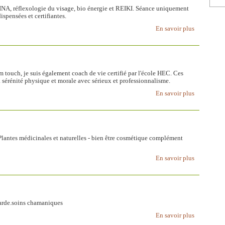
INA, réflexologie du visage, bio énergie et REIKI. Séance uniquement
spensées et certifiantes.
En savoir plus
m touch, je suis également coach de vie certifié par l'école HEC. Ces
 sérénité physique et morale avec sérieux et professionnalisme.
En savoir plus
 Plantes médicinales et naturelles - bien être cosmétique complément
En savoir plus
carde.soins chamaniques
En savoir plus