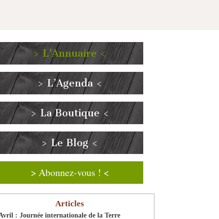
> L’Annuaire <
> L’Agenda <
> La Boutique <
> Le Blog <
> Abonnez-vous ! <
Articles
Avril : Journée internationale de la Terre