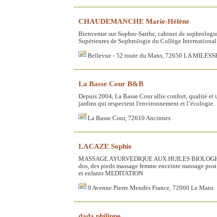
CHAUDEMANCHE Marie-Hélène
Bienvenue sur Sophro-Sarthe, cabinet de sophrolo
Supérieures de Sophrologie du Collège International
Bellevue - 52 route du Mans, 72650 LA MILESS
La Basse Cour B&B
Depuis 2004, La Basse Cour allie confort, qualité et
jardins qui respectent l'environnement et l’écologie.
La Basse Cour, 72610 Ancinnes
LACAZE Sophie
MASSAGE AYURVEDIQUE AUX HUILES BIOLOGIQUES 
dos, des pieds massage femme enceinte massage pos
et enfants MEDITATION
9 Avenue Pierre Mendès France, 72000 Le Mans
dada philippe