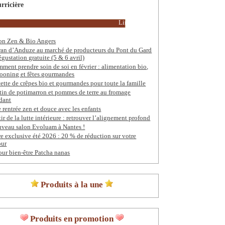
rricière
Lire la suite
on Zen & Bio Angers
ran d’Anduze au marché de producteurs du Pont du Gard
égustation gratuite (5 & 6 avril)
ment prendre soin de soi en février : alimentation bio,
ooning et fêtes gourmandes
ette de crêpes bio et gourmandes pour toute la famille
tin de potimarron et pommes de terre au fromage
dant
 rentrée zen et douce avec les enfants
tir de la lutte intérieure : retrouver l’alignement profond
veau salon Evoluam à Nantes !
re exclusive été 2026 : 20 % de réduction sur votre
our
our bien-être Patcha nanas
Produits à la une
Produits en promotion