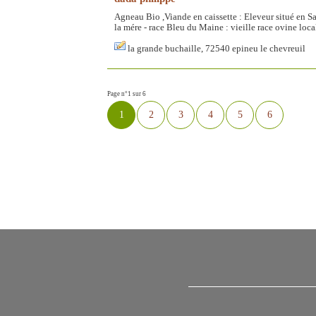
Agneau Bio ,Viande en caissette : Eleveur situé en S
la mére - race Bleu du Maine : vieille race ovine locale
la grande buchaille, 72540 epineu le chevreuil
Page n°1 sur 6
1
2
3
4
5
6