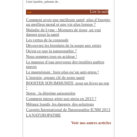
Cette bactérie, présente de...
Lire la suite
Comment avoir une meilleure santé, plus d’énergie,
un meilleur moral et une vie plus longue ?
Maladie de Lyme - Morsures de tique, un vrai
danger pour la santé
Les vertus de la consoude
Découvrez les bienfaits de la soupe aux orties
Qu'est-ce que la naturopathie ?
Nous sommes tous en acidose !
Le manque d’eau provoque des troubles parfois
graves
Le magnésium : bien plus qu’un anti-stress !
L’intestin, organe clé de notre santé
BOOSTER SON IMMUNITE, pour un hiver au top
!
Stress : la déprime saisonnière
Comment mieux gérer son stress en 2015 ?
Métaux lourds, les dangers, des solutions
Congrès International de Naturopathie ICNM 2013
LA NATUROPATHIE
Voir nos autres articles