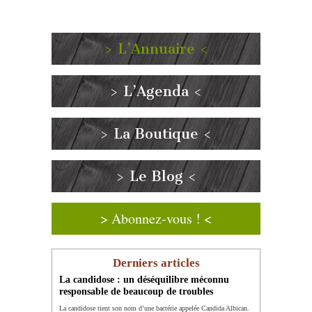
> L’Annuaire <
> L’Agenda <
> La Boutique <
> Le Blog <
> Abonnez-vous ! <
Derniers articles
La candidose : un déséquilibre méconnu
responsable de beaucoup de troubles
La candidose tient son nom d’une bactérie appelée Candida Albican.