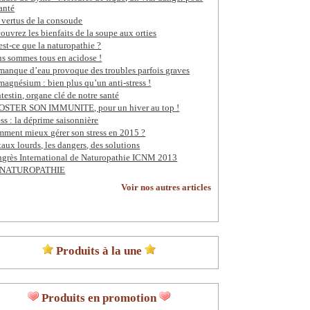
santé
 vertus de la consoude
ouvrez les bienfaits de la soupe aux orties
est-ce que la naturopathie ?
s sommes tous en acidose !
manque d’eau provoque des troubles parfois graves
magnésium : bien plus qu’un anti-stress !
ntestin, organe clé de notre santé
STER SON IMMUNITE, pour un hiver au top !
ess : la déprime saisonnière
ment mieux gérer son stress en 2015 ?
aux lourds, les dangers, des solutions
grès International de Naturopathie ICNM 2013
 NATUROPATHIE
Voir nos autres articles
Produits à la une
Produits en promotion