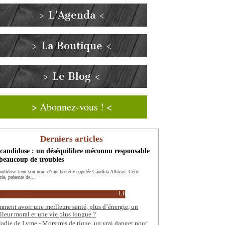
> L’Agenda <
> La Boutique <
> Le Blog <
> Abonnez-vous ! <
Derniers articles
candidose : un déséquilibre méconnu responsable
beaucoup de troubles
andidose tient son nom d’une bactérie appelée Candida Albican. Cette
rie, présente de...
Lire la suite
ment avoir une meilleure santé, plus d’énergie, un
lleur moral et une vie plus longue ?
adie de Lyme - Morsures de tique, un vrai danger pour