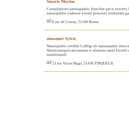
Smeets Marine
Consultations naturopathie, bien-être par le toucher
naturopathie s'adresse à toute personne souhaitant gard
6 rue de Cernay, 51100 Reims
simonnet Sylvie
Naturopathe certifiée Collège de naturopathie rénové
Nutraceutiques-alicaments et aliments santé Facult
nutritionnell
23 rue Victor Hugo, 51430 TINQUEUX