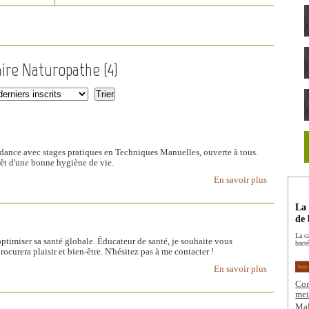
aire Naturopathe (
4
)
ance avec stages pratiques en Techniques Manuelles, ouverte à tous.
érêt d'une bonne hygiène de vie.
En savoir plus
La 
de 
La c
optimiser sa santé globale. Éducateur de santé, je souhaite vous
bacté
urera plaisir et bien-être. N'hésitez pas à me contacter !
En savoir plus
Com
mei
Mal