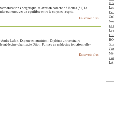
la 
Les
, harmonisation énergétique, relaxation coréenne à Reims (51) La
er ou retrouver un équilibre entre le corps et l'esprit.
Déc
Qu'
En savoir plus
Nou
Le 
Le 
L’i
BOO
 André Lafon. Experte en nutrition : Diplôme universitaire
Str
é de médecine-pharmacie Dijon. Formée en médecine fonctionnelle-
Com
Mét
En savoir plus
Con
LA