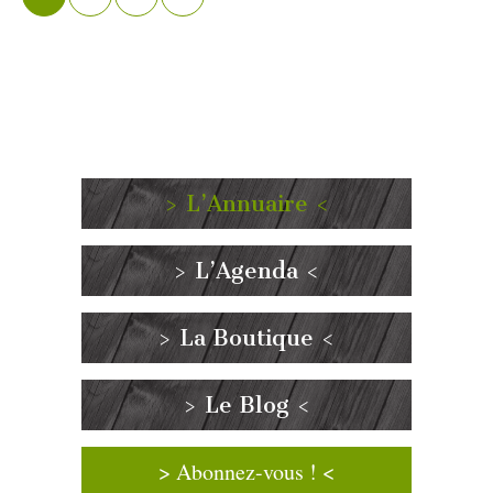
> L’Annuaire <
> L’Agenda <
> La Boutique <
> Le Blog <
> Abonnez-vous ! <