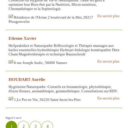
Conseiller en Hygiène de Vie et Naturopathie. J'aide les gens à
optimiser leur Bien-être par la Nutrition, Micro-nutrition,
l'Aromathérapie et la Sophrologie.
En savoir plus
Résidence de l'Océan 2 boulevard de la Mer, 29217
Plougonvelin
Etienne Xavier
Heilpraktiker et Naturopathe Réflexologie et Thérapie massages aux
huiles essentielles hydrothérapie Hydrojet Iridologie homéopathie Dien
Cham Magnétothérapie et technique Baunscheidt
En savoir plus
6 rue Joseph Audic, 56000 Vannes
HOUDART Aurélie
Hygiéniste/Naturopathe -Conseils en bromatologie, phytothérapie,
élixirs floraux, aromathérapie, gemmothérapie. Consultations sur RDV.
En savoir plus
1,Le Pot en Vin, 56220 Saint-Jacut-les-Pins
Page n°1 sur 4
1
2
3
4