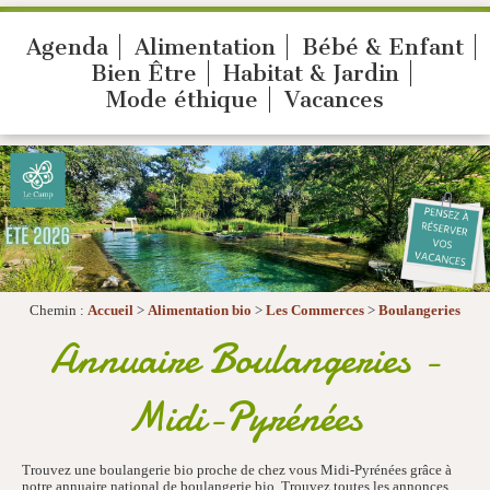
Agenda
Alimentation
Bébé & Enfant
Bien Être
Habitat & Jardin
Mode éthique
Vacances
Chemin :
Accueil
>
Alimentation bio
>
Les Commerces
>
Boulangeries
Annuaire Boulangeries -
Midi-Pyrénées
Trouvez une boulangerie bio proche de chez vous Midi-Pyrénées grâce à
notre annuaire national de boulangerie bio. Trouvez toutes les annonces