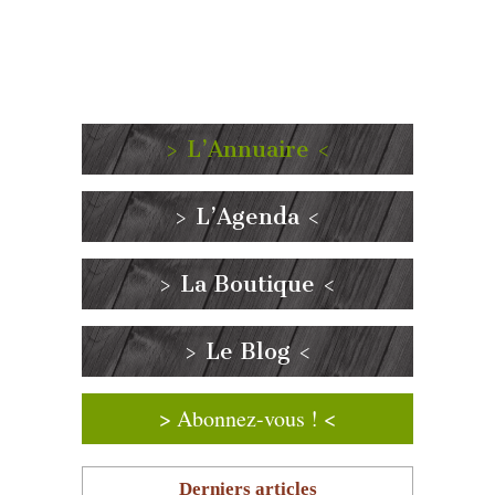
> L’Annuaire <
> L’Agenda <
> La Boutique <
> Le Blog <
> Abonnez-vous ! <
Derniers articles