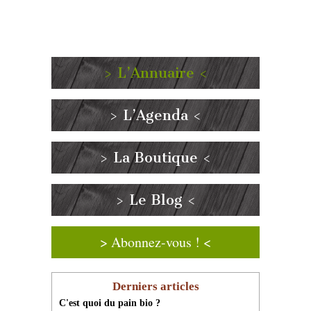
> L’Annuaire <
> L’Agenda <
> La Boutique <
> Le Blog <
> Abonnez-vous ! <
Derniers articles
C'est quoi du pain bio ?