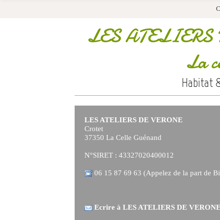
C
LES ATELIERS
La c
Habitat 
LES ATELIERS DE VERONE
Crotet
37350 La Celle Guénand
N°SIRET : 43327020400012
06 15 87 69 63 (Appelez de la part de Bi
Ecrire à LES ATELIERS DE VERON