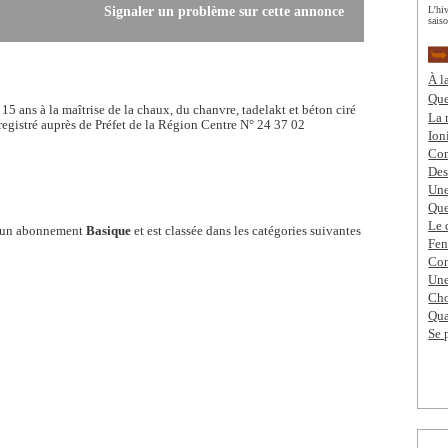
Signaler un problème sur cette annonce
L’hi
saiso
À l
Que
15 ans à la maîtrise de la chaux, du chanvre, tadelakt et béton ciré
La 
nregistré auprès de Préfet de la Région Centre N° 24 37 02
Ion
Com
Des
Une
Que
Le 
’un abonnement
Basique
et est classée dans les catégories suivantes
Fen
Com
Une
Cho
Qua
Se 