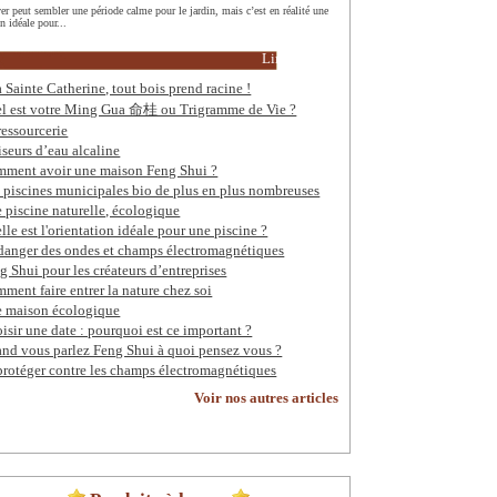
ver peut sembler une période calme pour le jardin, mais c’est en réalité une
n idéale pour...
Lire la suite
a Sainte Catherine, tout bois prend racine !
l est votre Ming Gua 命桂 ou Trigramme de Vie ?
ressourcerie
iseurs d’eau alcaline
ment avoir une maison Feng Shui ?
 piscines municipales bio de plus en plus nombreuses
 piscine naturelle, écologique
lle est l'orientation idéale pour une piscine ?
danger des ondes et champs électromagnétiques
g Shui pour les créateurs d’entreprises
ment faire entrer la nature chez soi
 maison écologique
isir une date : pourquoi est ce important ?
nd vous parlez Feng Shui à quoi pensez vous ?
protéger contre les champs électromagnétiques
Voir nos autres articles