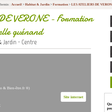
hemin :
Accueil
>
Habitat & Jardin
>
Formation
>
LES ATELIERS DE VERO
 DE VERONE
- Formation
elle guénand
& Jardin - Centre
o & Bien-être.fr ®)
Site internet
Que
E
pou