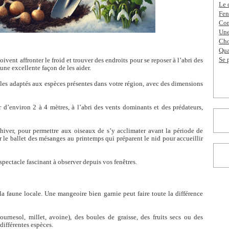
Le 
Fen
Com
Une
Cho
Qua
Se 
oivent affronter le froid et trouver des endroits pour se reposer à l’abri des
 une excellente façon de les aider.
es adaptés aux espèces présentes dans votre région, avec des dimensions
r d’environ 2 à 4 mètres, à l’abri des vents dominants et des prédateurs,
’hiver, pour permettre aux oiseaux de s’y acclimater avant la période de
r le ballet des mésanges au printemps qui préparent le nid pour accueillir
 spectacle fascinant à observer depuis vos fenêtres.
r la faune locale. Une mangeoire bien garnie peut faire toute la différence
ournesol, millet, avoine), des boules de graisse, des fruits secs ou des
différentes espèces.