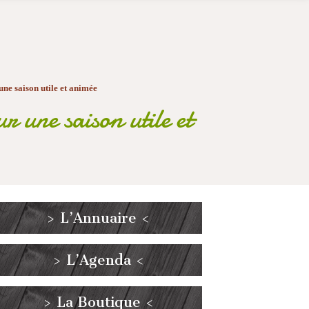
une saison utile et animée
r une saison utile et
> L’Annuaire <
> L’Agenda <
> La Boutique <