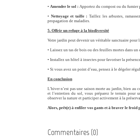
•
Amender le sol :
Apportez du compost ou du fumier pou
•
Nettoyage et taille :
Taillez les arbustes, ramasse
propagation de maladies.
5. Offrir un refuge à la biodiversité
Votre jardin peut devenir un véritable sanctuaire pour l
•
Laissez un tas de bois ou des feuilles mortes dans un c
•
Installez un hôtel à insectes pour favoriser la présenc
•
Si vous avez un point d’eau, pensez à le dégeler régu
En conclusion
L’hiver n’est pas une saison morte au jardin, bien au co
et l’entretien du sol, vous préparez le terrain pour 
observer la nature et participer activement à la préserva
Alors, prêt(e) à enfiler vos gants et à braver le froi
Commentaires (0)