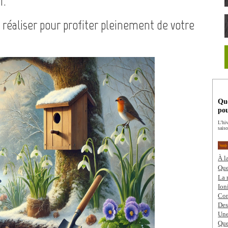
r.
à réaliser pour profiter pleinement de votre
Que
pou
L’hi
saiso
À l
Que
La 
Ion
Com
Des
Une
Que