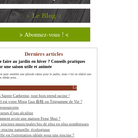
> Le Blog <
> Abonnez-vous ! <
Derniers articles
 faire au jardin en hiver ? Conseils pratiques
r une saison utile et animée
ver peut sembler une période calme pour le jardin, mais c’est en réalité une
n idéale pour...
Lire la suite
a Sainte Catherine, tout bois prend racine !
l est votre Ming Gua 命桂 ou Trigramme de Vie ?
ressourcerie
iseurs d’eau alcaline
ment avoir une maison Feng Shui ?
 piscines municipales bio de plus en plus nombreuses
 piscine naturelle, écologique
lle est l'orientation idéale pour une piscine ?