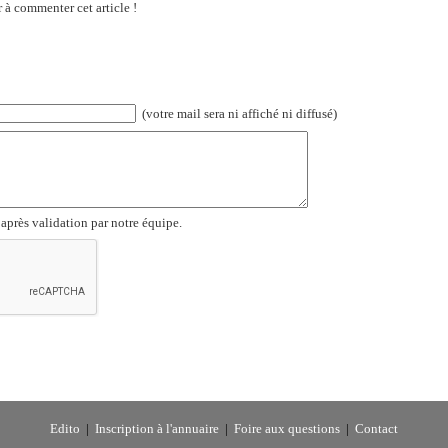
 à commenter cet article !
(votre mail sera ni affiché ni diffusé)
 après validation par notre équipe.
Edito
|
Inscription à l'annuaire
|
Foire aux questions
|
Contact