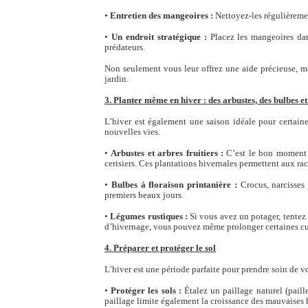
•
Entretien des mangeoires :
Nettoyez-les régulièremen
•
Un endroit stratégique :
Placez les mangeoires dan
prédateurs.
Non seulement vous leur offrez une aide précieuse, mai
jardin.
3. Planter même en hiver : des arbustes, des bulbes e
L’hiver est également une saison idéale pour certaine
nouvelles vies.
•
Arbustes et arbres fruitiers :
C’est le bon moment p
cerisiers. Ces plantations hivernales permettent aux rac
•
Bulbes à floraison printanière :
Crocus, narcisses 
premiers beaux jours.
•
Légumes rustiques :
Si vous avez un potager, tentez 
d’hivernage, vous pouvez même prolonger certaines cu
4. Préparer et protéger le sol
L’hiver est une période parfaite pour prendre soin de vot
•
Protéger les sols :
Étalez un paillage naturel (paill
paillage limite également la croissance des mauvaises 