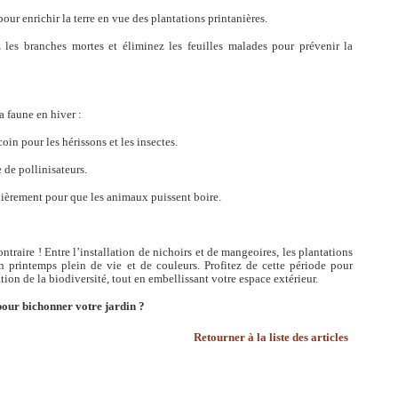
r enrichir la terre en vue des plantations printanières.
z les branches mortes et éliminez les feuilles malades pour prévenir la
a faune en hiver :
oin pour les hérissons et les insectes.
e de pollinisateurs.
lièrement pour que les animaux puissent boire.
ntraire ! Entre l’installation de nichoirs et de mangeoires, les plantations
un printemps plein de vie et de couleurs. Profitez de cette période pour
tion de la biodiversité, tout en embellissant votre espace extérieur.
d pour bichonner votre jardin ?
Retourner à la liste des articles