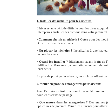
1. Installer des nichoirs pour les oiseaux
L’hiver est une période difficile pour les oiseaux, qui d
intempéries. Installer des nichoirs dans votre jardin est
•
Comment choisir un nichoir ?
Optez pour des modèl
et un trou d’entrée adéquats.
•
Où placer les nichoirs ?
Installez-les à une hauteu
comme les chats.
•
Quand les installer ?
Idéalement, avant la fin de l
nidification. Vous aurez, à coup sûr, le bonheur de voi
leurs petits.
En plus de protéger les oiseaux, les nichoirs offrent un
2. Mettre en place des mangeoires pour oiseaux
Avec l’arrivée du froid, la nourriture se fait rare pou
pour les oiseaux de passage.
•
Que mettre dans les mangeoires ?
Des graines (t
épluchures de pommes. Variez les aliments pour attirer 