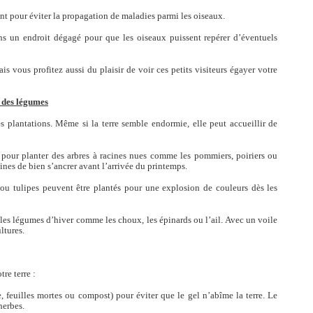
t pour éviter la propagation de maladies parmi les oiseaux.
s un endroit dégagé pour que les oiseaux puissent repérer d’éventuels
s vous profitez aussi du plaisir de voir ces petits visiteurs égayer votre
t des légumes
s plantations. Même si la terre semble endormie, elle peut accueillir de
our planter des arbres à racines nues comme les pommiers, poiriers ou
ines de bien s’ancrer avant l’arrivée du printemps.
ou tulipes peuvent être plantés pour une explosion de couleurs dès les
les légumes d’hiver comme les choux, les épinards ou l’ail. Avec un voile
ltures.
re terre :
e, feuilles mortes ou compost) pour éviter que le gel n’abîme la terre. Le
herbes.