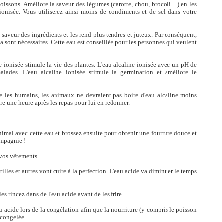
poissons. Améliore la saveur des légumes (carotte, chou, brocoli…) en les
 ionisée. Vous utiliserez ainsi moins de condiments et de sel dans votre
saveur des ingrédients et les rend plus tendres et juteux. Par conséquent,
 sont nécessaires. Cette eau est conseillée pour les personnes qui veulent
ine ionisée stimule la vie des plantes. L'eau alcaline ionisée avec un pH de
alades. L'eau alcaline ionisée stimule la germination et améliore le
e les humains, les animaux ne devraient pas boire d'eau alcaline moins
re une heure après les repas pour lui en redonner.
nimal avec cette eau et brossez ensuite pour obtenir une fourrure douce et
ompagnie !
 vos vêtements.
ntilles et autres vont cuire à la perfection. L'eau acide va diminuer le temps
 les rincez dans de l'eau acide avant de les frire.
u acide lors de la congélation afin que la nourriture (y compris le poisson
décongelée.