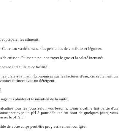
 et préparer les aliments.
. Cette eau va débarrasser les pesticides de vos fruits et légumes.
 de cuisson. Puissante pour nettoyer le gras et la saleté incrustée.
 sauce et d'huile avec facilité.
les plats à la main. Économisez sur les factures d'eau, car seulement un
avonner et rincer avec un détergent.
0
osage des plantes et le maintien de la santé.
caline tous les jours selon vos besoins. L'eau alcaline fait partie d'un
commencer avec un pH 8 pour débuter. Au bout de quelques jours, vous
asser le pH 9,5.
cide de votre corps peut être progressivement corrigée.