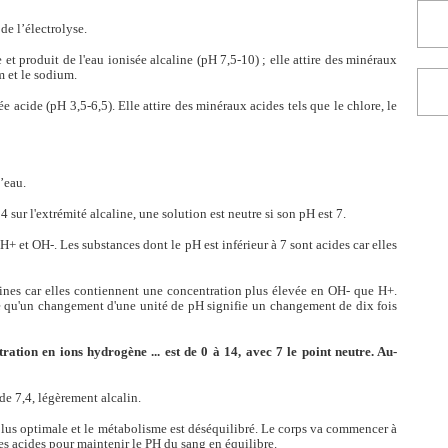
de l’électrolyse.
 et produit de l'eau ionisée alcaline (pH 7,5-10) ; elle attire des minéraux
m et le sodium.
e acide (pH 3,5-6,5). Elle attire des minéraux acides tels que le chlore, le
’eau.
4 sur l'extrémité alcaline, une solution est neutre si son pH est 7.
H+ et OH-. Les substances dont le pH est inférieur à 7 sont acides car elles
lines car elles contiennent une concentration plus élevée en OH- que H+.
te qu'un changement d'une unité de pH signifie un changement de dix fois
ration en ions hydrogène ... est de 0 à 14, avec 7 le point neutre. Au-
de 7,4, légèrement alcalin.
t plus optimale et le métabolisme est déséquilibré. Le corps va commencer à
res acides pour maintenir le PH du sang en équilibre.