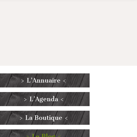
> L’Annuaire <
> L’Agenda <
> La Boutique <
> Le Blog <