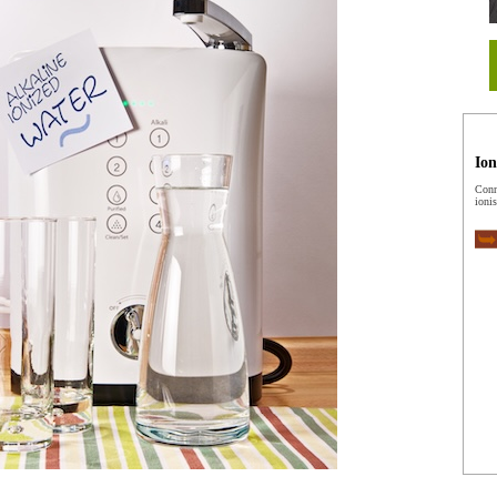
Ion
Conn
ionis