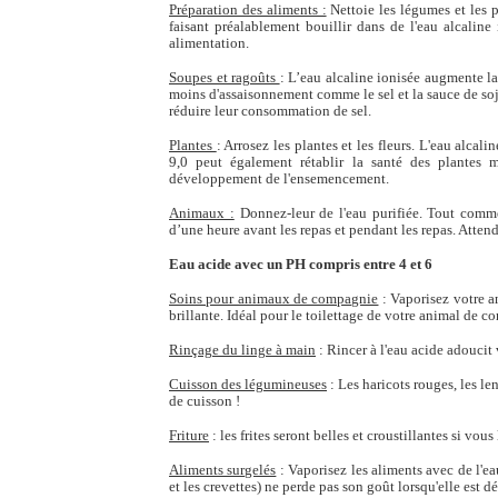
Préparation des aliments :
Nettoie les légumes et les 
faisant préalablement bouillir dans de l'eau alcaline
alimentation.
Soupes et ragoûts
:
L’eau alcaline ionisée augmente la 
moins d'assaisonnement comme le sel et la sauce de soja
réduire leur consommation de sel.
Plantes
: Arrosez les plantes et les fleurs. L'eau alcal
9,0 peut également rétablir la santé des plantes m
développement de l'ensemencement.
Animaux :
Donnez-leur de l'eau purifiée. Tout comm
d’une heure avant les repas et pendant les repas. Attend
Eau acide avec un PH compris entre 4 et 6
Soins pour animaux de compagnie
: Vaporisez votre a
brillante. Idéal pour le toilettage de votre animal de c
Rinçage du linge à main
: Rincer à l'eau acide adoucit
Cuisson des légumineuses
: Les haricots rouges, les le
de cuisson !
Friture
: les frites seront belles et croustillantes si vous
Aliments surgelés
: Vaporisez les aliments avec de l'ea
et les crevettes) ne perde pas son goût lorsqu'elle est 