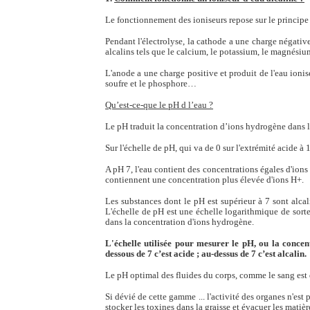
Le fonctionnement des ioniseurs repose sur le principe 
Pendant l'électrolyse, la cathode a une charge négative
alcalins tels que le calcium, le potassium, le magnésiu
L'anode a une charge positive et produit de l'eau ionisé
soufre et le phosphore…
Qu’est-ce-que le pH d l’eau ?
Le pH traduit la concentration d’ions hydrogène dans l
Sur l'échelle de pH, qui va de 0 sur l'extrémité acide à 1
A pH 7, l'eau contient des concentrations égales d'ions 
contiennent une concentration plus élevée d'ions H+.
Les substances dont le pH est supérieur à 7 sont alca
L'échelle de pH est une échelle logarithmique de sor
dans la concentration d'ions hydrogène.
L'échelle utilisée pour mesurer le pH, ou la concent
dessous de 7 c’est acide ; au-dessus de 7 c’est alcalin.
Le pH optimal des fluides du corps, comme le sang est 
Si dévié de cette gamme ... l'activité des organes n'es
stocker les toxines dans la graisse et évacuer les matiè