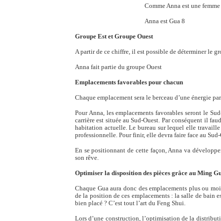
Comme Anna est une femme le 5 se t
Anna est Gua 8
Groupe Est et Groupe Ouest
A partir de ce chiffre, il est possible de déterminer le
Anna fait partie du groupe Ouest
Emplacements favorables pour chacun
Chaque emplacement sera le berceau d’une énergie partic
Pour Anna, les emplacements favorables seront le Sud-
carrière est située au Sud-Ouest. Par conséquent il fau
habitation actuelle. Le bureau sur lequel elle travaill
professionnelle. Pour finir, elle devra faire face au Sud
En se positionnant de cette façon, Anna va développer
son rêve.
Optimiser la disposition des pièces grâce au Ming G
Chaque Gua aura donc des emplacements plus ou moins 
de la position de ces emplacements : la salle de bain 
bien placé ? C’est tout l’art du Feng Shui.
Lors d’une construction, l’optimisation de la distribut