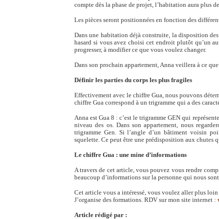
compte dès la phase de projet, l’habitation aura plus d
Les pièces seront positionnées en fonction des différe
Dans une habitation déjà construite, la disposition des
hasard si vous avez choisi cet endroit plutôt qu’un au
progresser, à modifier ce que vous voulez changer.
Dans son prochain appartement, Anna veillera à ce que 
Définir les parties du corps les plus fragiles
Effectivement avec le chiffre Gua, nous pouvons détermi
chiffre Gua correspond à un trigramme qui a des caracté
Anna est Gua 8 : c’est le trigramme GEN qui représente l
niveau des os. Dans son appartement, nous regarderon
trigramme Gen. Si l’angle d’un bâtiment voisin poin
squelette. Ce peut être une prédisposition aux chutes qu
Le chiffre Gua : une mine d’informations
A travers de cet article, vous pouvez vous rendre co
beaucoup d’informations sur la personne qui nous sont p
Cet article vous a intéressé, vous voulez aller plus lo
J’organise des formations. RDV sur mon site internet :
Article rédigé par :