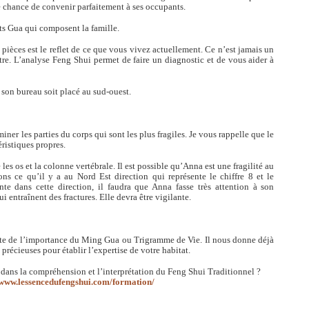
e chance de convenir parfaitement à ses occupants.
nts Gua qui composent la famille.
 pièces est le reflet de ce que vous vivez actuellement. Ce n’est jamais un
tre. L’analyse Feng Shui permet de faire un diagnostic et de vous aider à
son bureau soit placé au sud-ouest.
ner les parties du corps qui sont les plus fragiles. Je vous rappelle que le
ristiques propres.
es os et la colonne vertébrale. Il est possible qu’Anna est une fragilité au
s ce qu’il y a au Nord Est direction qui représente le chiffre 8 et le
te dans cette direction, il faudra que Anna fasse très attention à son
i entraînent des fractures. Elle devra être vigilante.
mpte de l’importance du Ming Gua ou Trigramme de Vie. Il nous donne déjà
récieuses pour établir l’expertise de votre habitat.
in dans la compréhension et l’interprétation du Feng Shui Traditionnel ?
www.lessencedufengshui.com/formation/