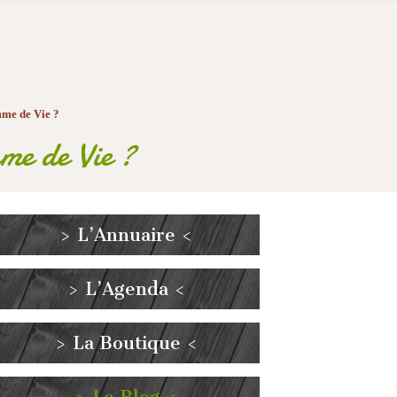
me de Vie ?
e de Vie ?
> L’Annuaire <
> L’Agenda <
> La Boutique <