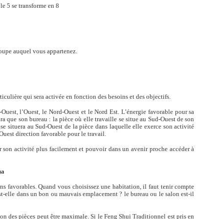
ransforme en 8
 groupe auquel vous appartenez.
ulière qui sera activée en fonction des besoins et des objectifs.
Ouest, l’Ouest, le Nord-Ouest et le Nord Est. L’énergie favorable pour sa
dra que son bureau : la pièce où elle travaille se situe au Sud-Ouest de son
e se situera au Sud-Ouest de la pièce dans laquelle elle exerce son activité
-Ouest direction favorable pour le travail.
 son activité plus facilement et pouvoir dans un avenir proche accéder à
ua
favorables. Quand vous choisissez une habitation, il faut tenir compte
est-elle dans un bon ou mauvais emplacement ? le bureau ou le salon est-il
ion des pièces peut être maximale. Si le Feng Shui Traditionnel est pris en