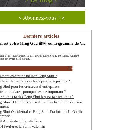
> Le Blog <
> Abonnez-vous ! <
Derniers articles
el est votre Ming Gua 命桂 ou Trigramme de Vie
eng Shui Traditionnel, le Ming Gua représente la personne. Chaque
vidu est symbolisé par un...
Lire la suite
ment avoir une maison Feng Shui ?
lle est l'orientation idéale pour une piscine ?
g Shui pour les créateurs d’entreprises
isir une date : pourquoi est ce important ?
nd vous parlez Feng Shui à quoi pensez vous ?
g Shui : Quelques conseils pour acheter ou louer son
ement
g Shui Occidental et Feng Shui Traditionnel : Quelle
férence ?
8 Année du Chien de Terre
14 février et la Saint Valentin