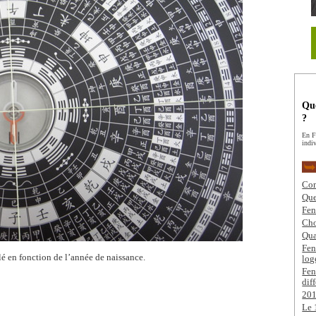
Qu
?
En F
indi
Com
Que
Fen
Cho
Qua
Fen
lé en fonction de l’année de naissance.
log
Fen
dif
201
Le 