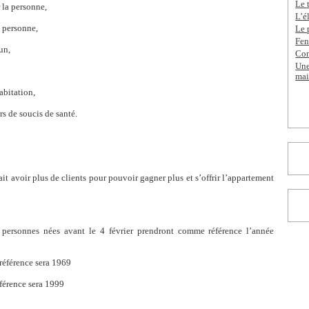
Le 
la personne,
L’é
 personne,
Le 
Fen
un,
Con
Une
mai
bitation,
s de soucis de santé.
rait avoir plus de clients pour pouvoir gagner plus et s’offrir l’appartement
 personnes nées avant le 4 février prendront comme référence l’année
 référence sera 1969
érence sera 1999