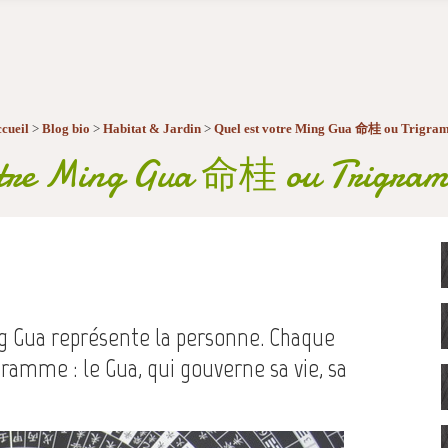
cueil
>
Blog bio
>
Habitat & Jardin
>
Quel est votre Ming Gua 命桂 ou Trigram
votre Ming Gua 命桂 ou Trigramm
ng Gua représente la personne. Chaque
gramme : le Gua, qui gouverne sa vie, sa