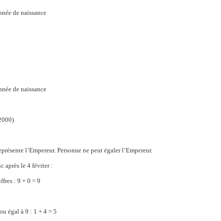
nnée de naissance
nnée de naissance
 2000)
 représente l’Empereur. Personne ne peut égaler l’Empereur.
 après le 4 février :
: 9 + 0 = 9
 à 9 : 1 + 4 = 5