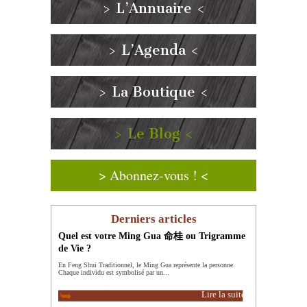
> L’Annuaire <
> L’Agenda <
> La Boutique <
> Le Blog <
> Abonnez-vous ! <
Derniers articles
Quel est votre Ming Gua 命桂 ou Trigramme
de Vie ?
En Feng Shui Traditionnel, le Ming Gua représente la personne.
Chaque individu est symbolisé par un...
Lire la suite