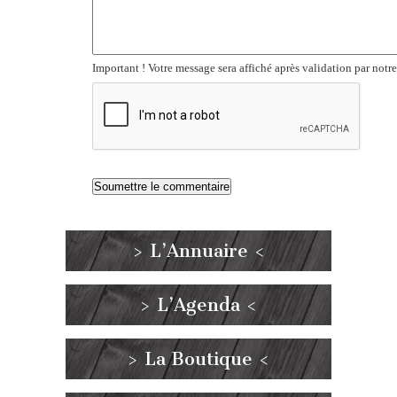
Important ! Votre message sera affiché après validation par notr
> L’Annuaire <
> L’Agenda <
> La Boutique <