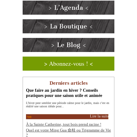
> L’Agenda <
> La Boutique <
> Le Blog <
> Abonnez-vous ! <
Derniers articles
Que faire au jardin en hiver ? Conseils
pratiques pour une saison utile et animée
L’hiver peut sembler une période calme pour le jardin, mais c’est en
réalité une saison idéale pour...
Lire la suite
À la Sainte Catherine, tout bois prend racine !
Quel est votre Ming Gua 命桂 ou Trigramme de Vie
?