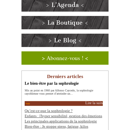
> L’Agenda <
> La Boutique <
> Le Blog <
> Abonnez-vous ! <
Derniers articles
Le bien-être par la sophrologie
Mis au point en 1960 par Alfonso Caycedo, la sophrologie
caycédienne vous permet d’atteindre un...
Lire la suite
Qu’est-ce-que la sophrologie ?
Enfants : l'hyper sensibilité, gestion des émotions
Les principales applications de la sophrologie
Bien-être : Je stoppe stress, fatigue, kilos