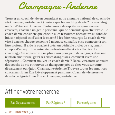
Champagne-Ardenne
Trouver un coach de vie en consultant notre annuaire national de coachs de
vie Champagne-Ardenne. Qu’est-ce que le coaching de vie ? Le coaching
ou l'art d'être soi ! Chacun d’entre nous a des aptitudes spontanées et
créatives, chacun a un génie personnel qui ne demande qu'à être révélé. Le
coach de vie considère que chacun a les ressources nécessaires au fond de
lui, son objectif est d’aider le coaché à les faire ressurgir. Le coach de vie
vise à amener chaque personne à mieux se connaître et se connecter à son
Etre profond. Il aide le coaché à créer un véritable projet de vie, tenant
compte d’un équilibre entre vie professionnelle et vie affective. Le
coaching, c'est apprendre à ne plus avoir peur, peur de s'engager dans une
relation amoureuse, gérer ses crises d'angoisses, comment vivre une
séparation... Comment trouver un coach de vie ? Découvrez notre annuaire
des coachs de vie et trouvez un thérapeute près de chez vous sur votre
département ou région Champagne-Ardenne.Trouvez toutes les annonces
concernant Bien Être Développement personnel Coach de vie présente
dans la catégorie Bien Être en Champagne-Ardenne
Affiner votre recherche
Par Départements
Par Régions *
Par catégories
08 - Ardennes
(2)