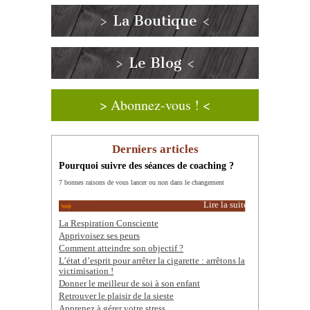
> La Boutique <
> Le Blog <
> Abonnez-vous ! <
Derniers articles
Pourquoi suivre des séances de coaching ?
7 bonnes raisons de vous lancer ou non dans le changement
Lire la suite
La Respiration Consciente
Apprivoisez ses peurs
Comment atteindre son objectif ?
L’état d’esprit pour arrêter la cigarette : arrêtons la
victimisation !
Donner le meilleur de soi à son enfant
Retrouver le plaisir de la sieste
Apprenez à gérer votre stress