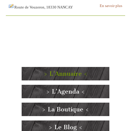
En savoir plus
Route de Vouzeron, 18330 NANCAY
> L’Annuaire <
> L’Agenda <
> La Boutique <
> Le Blog <