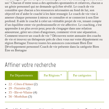
soi ! Chacun d’entre nous a des aptitudes spontanées et créatives, chacun a
un génie personnel qui ne demande qu'à être révélé. Le coach de vie
considère que chacun a les ressources nécessaires au fond de lui, son
objectif est d’aider le coaché à les faire ressurgir. Le coach de vie vise à
amener chaque personne à mieux se connaître et se connecter à son Etre
profond. Il aide le coaché à créer un véritable projet de vie, tenant compte
d’un équilibre entre vie professionnelle et vie affective. Le coaching, c'est
apprendre à ne plus avoir peur, peur de s'engager dans une relation
amoureuse, gérer ses crises d'angoisses, comment vivre une séparation...
Comment trouver un coach de vie ? Découvrez notre annuaire des coachs
de vie et trouvez un thérapeute près de chez vous sur votre département ou
région Bretagne.Trouvez toutes les annonces concernant Bien Être
Développement personnel Coach de vie présente dans la catégorie Bien
Être en Bretagne
Affiner votre recherche
Par Départements
Par Régions *
Par catégories
22 - Côtes d'Armor
(2)
29 - Finistère
(2)
35 - Ille-et-Vilaine
(4)
56 - Morbihan
(3)