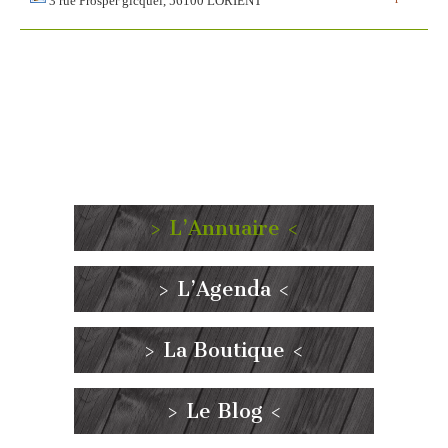
3 rue Prosper gicquel, 56100 LORIENT
> L’Annuaire <
> L’Agenda <
> La Boutique <
> Le Blog <