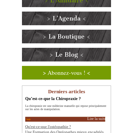
> L’Annuaire <
> L’Agenda <
> La Boutique <
> Le Blog <
> Abonnez-vous ! <
Derniers articles
Qu’est-ce-que la Chiropraxie ?
La chiropraxie est une médecine manuelle qui repose principalement
sur les actes de manipulation.
Lire la suite
Qu'est-ce-que l'ostéopathie ?
Une Formation des Ostéopathes mieux encadréés