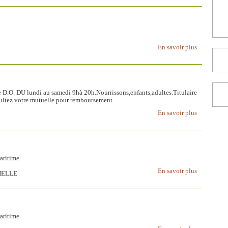
En savoir plus
 D.O. DU lundi au samedi 9hà 20h.Nourrissons,enfants,adultes.Titulaire
sultez votre mutuelle pour remboursement.
En savoir plus
aritime
En savoir plus
CHELLE
aritime