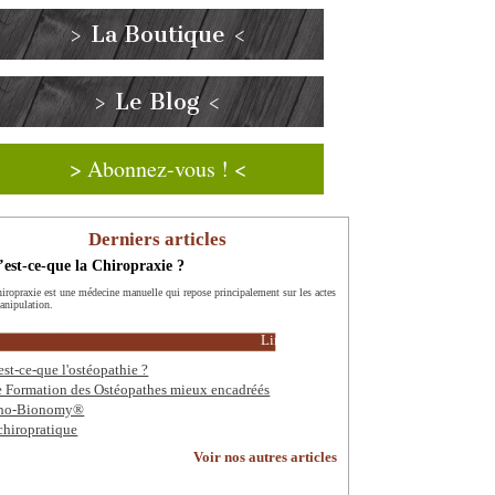
> La Boutique <
> Le Blog <
> Abonnez-vous ! <
Derniers articles
est-ce-que la Chiropraxie ?
hiropraxie est une médecine manuelle qui repose principalement sur les actes
anipulation.
Lire la suite
est-ce-que l'ostéopathie ?
 Formation des Ostéopathes mieux encadréés
tho-Bionomy®
chiropratique
Voir nos autres articles