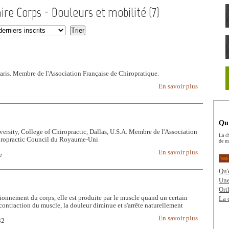
ire Corps - Douleurs et mobilité (
7
)
aris. Membre de l'Association Française de Chiropratique.
En savoir plus
Qu’
ersity, College of Chiropractic, Dallas, U.S.A. Membre de l'Association
La c
iropractic Council du Royaume-Uni
de m
En savoir plus
e
Qu'
Une
Or
tionnement du corps, elle est produite par le muscle quand un certain
La 
contraction du muscle, la douleur diminue et s'arrête naturellement
En savoir plus
32