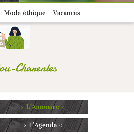
Mode éthique
Vacances
tou-Charentes
> L’Annuaire <
> L’Agenda <