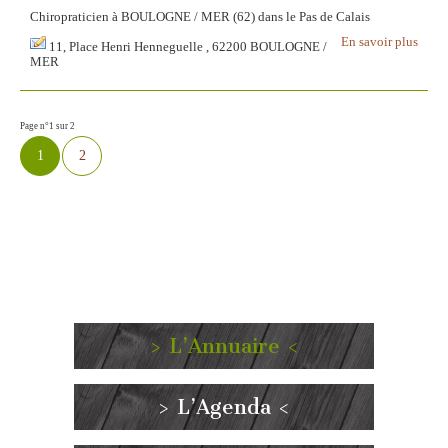
Chiropraticien à BOULOGNE / MER (62) dans le Pas de Calais
En savoir plus
11, Place Henri Henneguelle , 62200 BOULOGNE /
MER
Page n°1 sur 2
1
2
> L’Annuaire <
> L’Agenda <