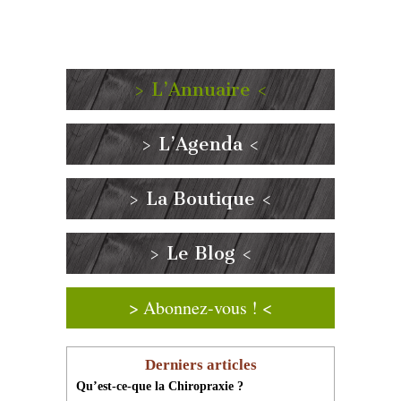
> L’Annuaire <
> L’Agenda <
> La Boutique <
> Le Blog <
> Abonnez-vous ! <
Derniers articles
Qu’est-ce-que la Chiropraxie ?