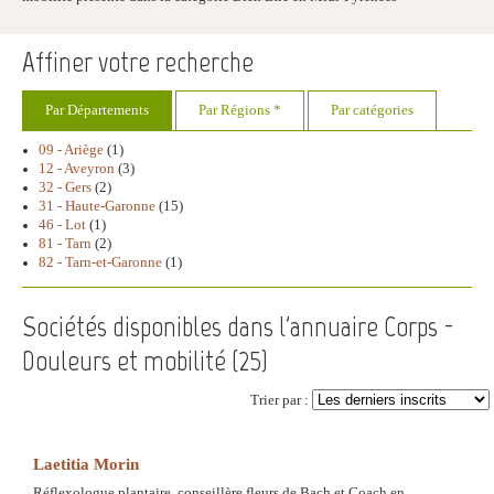
Affiner votre recherche
Par Départements
Par Régions *
Par catégories
09 - Ariège
(1)
12 - Aveyron
(3)
32 - Gers
(2)
31 - Haute-Garonne
(15)
46 - Lot
(1)
81 - Tarn
(2)
82 - Tarn-et-Garonne
(1)
Sociétés disponibles dans l'annuaire Corps -
Douleurs et mobilité (
25
)
Trier par :
Laetitia Morin
Réflexologue plantaire, conseillère fleurs de Bach et Coach en