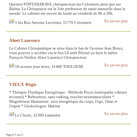
Quentin FONTANARAVA, chiropracteur sur Colomiers ainsi que sur
Balma. La Chiropraxie est la 1ère profession de santé manuelle dans le
monde. Le cabinet est ouvert du lundi au vendredi de 8h à 20h.
En savoir plus
1 bis Rue Antoine Lavoisier, 31770 Colomiers
Alnet Laurence
Le Cabinet Chiropratique se situe dans le bas de l'avenue Jean Rieux,
vous pouvez y accéder via le bus L8 arrêt Périssé ou bien le métro
François Verdier. Alnet Laurence Chiropracteur
En savoir plus
18 avenue jean rieux, 31400 TOULOUSE
VIEUX Régis
* Thérapie Fluidique Energétique - Méthode Poyet (ostéopathe crânien
reconnu) * Rebouteux, sans craking, toucher neuromusculaire *
Magnétiseur Humaniste: soin énergétique du corps, l'ego, l'âme et
l'esprit * Géobiologue: Habitat
En savoir plus
Le Cluzet, 32300 Lamazère
Page n°1 sur 3