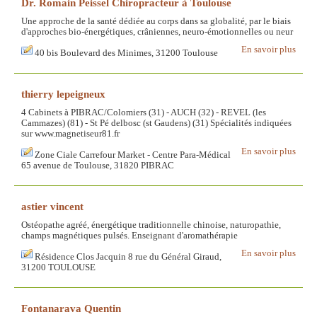
Dr. Romain Peissel Chiropracteur à Toulouse
Une approche de la santé dédiée au corps dans sa globalité, par le biais
d'approches bio-énergétiques, crâniennes, neuro-émotionnelles ou neur
En savoir plus
40 bis Boulevard des Minimes, 31200 Toulouse
thierry lepeigneux
4 Cabinets à PIBRAC/Colomiers (31) - AUCH (32) - REVEL (les
Cammazes) (81) - St Pé delbosc (st Gaudens) (31) Spécialités indiquées
sur www.magnetiseur81.fr
En savoir plus
Zone Ciale Carrefour Market - Centre Para-Médical
65 avenue de Toulouse, 31820 PIBRAC
astier vincent
Ostéopathe agréé, énergétique traditionnelle chinoise, naturopathie,
champs magnétiques pulsés. Enseignant d'aromathérapie
En savoir plus
Résidence Clos Jacquin 8 rue du Général Giraud,
31200 TOULOUSE
Fontanarava Quentin