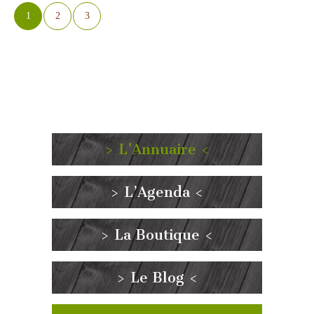
1
2
3
> L’Annuaire <
> L’Agenda <
> La Boutique <
> Le Blog <