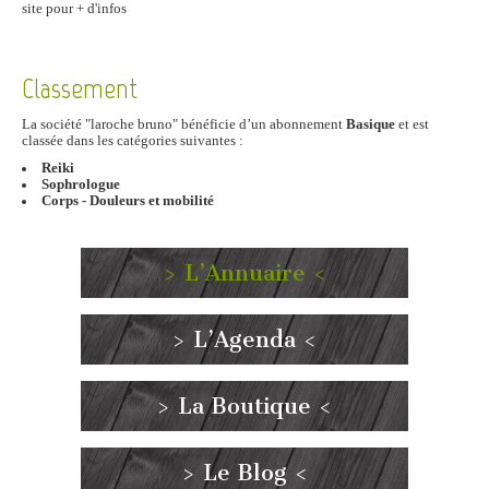
site pour + d'infos
Classement
La société "laroche bruno" bénéficie d’un abonnement
Basique
et est
classée dans les catégories suivantes :
Reiki
Sophrologue
Corps - Douleurs et mobilité
> L’Annuaire <
> L’Agenda <
> La Boutique <
> Le Blog <