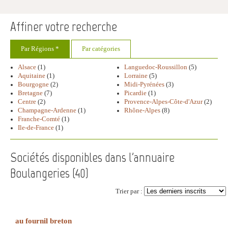
Affiner votre recherche
Par Régions *
Par catégories
Alsace
(1)
Languedoc-Roussillon
(5)
Aquitaine
(1)
Lorraine
(5)
Bourgogne
(2)
Midi-Pyrénées
(3)
Bretagne
(7)
Picardie
(1)
Centre
(2)
Provence-Alpes-Côte-d'Azur
(2)
Champagne-Ardenne
(1)
Rhône-Alpes
(8)
Franche-Comté
(1)
Ile-de-France
(1)
Sociétés disponibles dans l'annuaire
Boulangeries (
40
)
Trier par :
au fournil breton