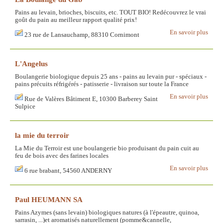
Pains au levain, brioches, biscuits, etc. TOUT BIO! Redécouvrez le vrai
goût du pain au meilleur rapport qualité prix!
En savoir plus
23 rue de Lansauchamp, 88310 Cornimont
L'Angelus
Boulangerie biologique depuis 25 ans - pains au levain pur - spéciaux -
pains précuits réfrigérés - patisserie - livraison sur toute la France
En savoir plus
Rue de Valères Bâtiment E, 10300 Barberey Saint
Sulpice
la mie du terroir
La Mie du Terroir est une boulangerie bio produisant du pain cuit au
feu de bois avec des farines locales
En savoir plus
6 rue brabant, 54560 ANDERNY
Paul HEUMANN SA
Pains Azymes (sans levain) biologiques natures (à l'épeautre, quinoa,
sarrasin, ...)et aromatisés naturellement (pomme&cannelle,