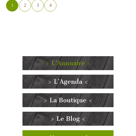
1
2
3
4
> L’Annuaire <
> L’Agenda <
> La Boutique <
> Le Blog <