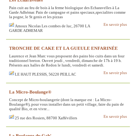
Pain cuit au feu de bois à la ferme biologique des Echaravelles à La
Garde Adhémar. Pain de campagne et pains speciaux,specialites comme
la pogne, le St genis et les pizzas
En savoir plus
Arnoux Nicolas Les combes de luc, 26700 LA
GARDE ADHEMAR
TRONCHE DE CAKE ET LA GUEULE ENFARINÉE
Laurence et Jean Marc vous proposent des pains bio cuits dans un four
traditionnel breton. Ouvert jeudi , vendredi, dimanche de 17h à 19 h.
Présents aux halles de Redon le lundi, vendredi et samedi.
En savoir plus
LE HAUT PLESSIS, 56220 PEILLAC
La Micro-Boulange®
Concept de Micro-boulangerie (dont la marque est : La Micro-
Boulange®), pour vous installer dans un petit village, faire du pain de
qualité Bio, et en vivre...
En savoir plus
25 rue des Rosiers, 88700 Xaffévillers
La Boulange du Gab'