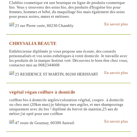
Clubbio cosmetique est une boutique en ligne de produits cosmetique
bio. Vous y trouverez des soins bio, des produits d'hygiène bio pour
femmes, hommes et bébé, du maquillage bio mais également des soins
pour peaux noires, mates et métisses.
En savoir plus
21 rue Pierre curie, 60230 Chambly
CHRYSALIA BEAUTE
Esthéticienne diplômée je vous propose une écoute, des conseils
personnalisés et vos soins esthétiques à votre domicile. Je travaille avec
les produits de la marque Institut vert. Découvrez le bien être chez vous,
contactez moi au 0682344608
En savoir plus
25 RESIDENCE ST MARTIN, 80260 HERISSART
végétal végan coiffure à domicile
coiffeur bio à domicile argiles/coloration végétal, coupes . à domicile
ou chez moi (20km max) je fabrique mes argiles, et mes shampooings
uniquement avec du bio ! diplômé du brevet de maitrise,25 ans de
métier j'ai opté pour une coiffure
En savoir plus
47 route de Gournay, 60390 Auteuil