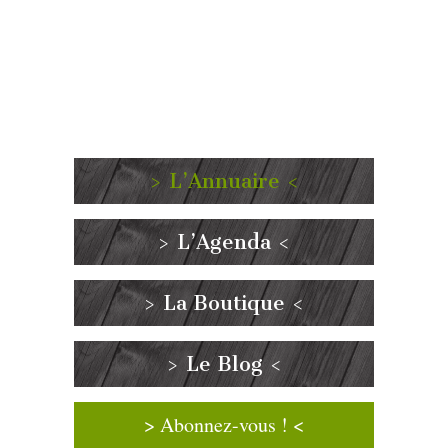
> L’Annuaire <
> L’Agenda <
> La Boutique <
> Le Blog <
> Abonnez-vous ! <