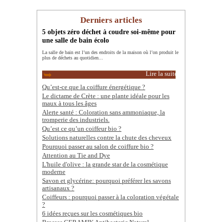
Derniers articles
5 objets zéro déchet à coudre soi-même pour
une salle de bain écolo
La salle de bain est l’un des endroits de la maison où l’on produit le
plus de déchets au quotidien...
Lire la suite
Qu’est-ce que la coiffure énergétique ?
Le dictame de Crète : une plante idéale pour les
maux à tous les âges
Alerte santé : Coloration sans ammoniaque, la
tromperie des industriels.
Qu’est ce qu’un coiffeur bio ?
Solutions naturelles contre la chute des cheveux
Pourquoi passer au salon de coiffure bio ?
Attention au Tie and Dye
L'huile d'olive : la grande star de la cosmétique
moderne
Savon et glycérine: pourquoi préférer les savons
artisanaux ?
Coiffeurs : pourquoi passer à la coloration végétale
?
6 idées reçues sur les cosmétiques bio