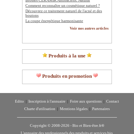
Brosses CERAMIK Antibacteric Natural
Comment reconnaître un cosmétique naturel ?
Découvrez ce traitement naturel de l'acné et des
boutons
La coupe énergétique harmonisante
Voir nos autres articles
Produits à la une
Produits en promotion
Edito
|
Inscription à l'annuaire
|
Foire aux questions
|
Contact
Charte d'utilisation
|
Mentions légales
|
Partenaires
Copyright © 2008-2026 -
Bio et Bien-être.fr®
L'annuaire des professionnels des produits et services bio,