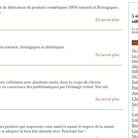
ale de fabrication de produits cosmétiques 100% naturels et Biologiques,
.
5 o
En savoir plus
sal
La s
déch
 naturels, biologiques et diététiques.
Qu’
En savoir plus
Le 
tou
Ale
ind
Qu’
Sol
s cellulaires avec plusieurs outils, dont la coupe de cheveu
e en conscience des problématiques par l'échange verbal. Voir site
Pou
Att
L'h
En savoir plus
Sav
?
Coi
6 i
Bro
produits qui respectent votre santé et assure le respect de la nature
Com
e et adoptez la bien être attitude avec Penchant bio !
Déc