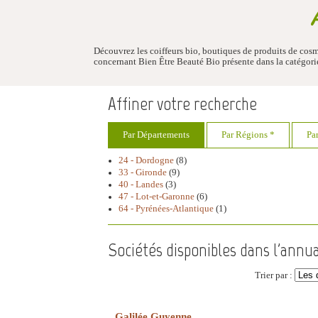
Découvrez les coiffeurs bio, boutiques de produits de cosm
concernant Bien Être Beauté Bio présente dans la catégori
Affiner votre recherche
Par Départements
Par Régions *
Pa
24 - Dordogne
(8)
33 - Gironde
(9)
40 - Landes
(3)
47 - Lot-et-Garonne
(6)
64 - Pyrénées-Atlantique
(1)
Sociétés disponibles dans l'annua
Trier par :
Galilée Guyenne