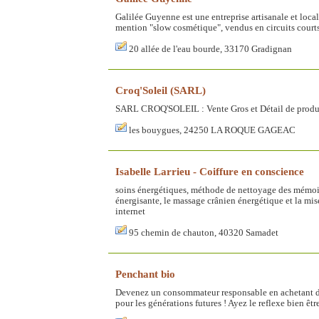
Galilée Guyenne est une entreprise artisanale et loc
mention "slow cosmétique", vendus en circuits courts
20 allée de l'eau bourde, 33170 Gradignan
Croq'Soleil (SARL)
SARL CROQ'SOLEIL : Vente Gros et Détail de produits
les bouygues, 24250 LA ROQUE GAGEAC
Isabelle Larrieu - Coiffure en conscience
soins énergétiques, méthode de nettoyage des mémoire
énergisante, le massage crânien énergétique et la mis
internet
95 chemin de chauton, 40320 Samadet
Penchant bio
Devenez un consommateur responsable en achetant des 
pour les générations futures ! Ayez le reflexe bien êtr