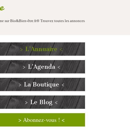
e
aine sur Bio&Bien-être.fr® Trouvez toutes les annonces
> L’Annuaire <
> L’Agenda <
> La Boutique <
> Le Blog <
> Abonnez-vous ! <