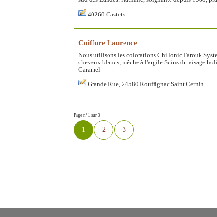
sud des Landes. Nathalie, soignante depuis 1988, pra
40260 Castets
Coiffure Laurence
Nous utilisons les colorations Chi Ionic Farouk Sy
cheveux blancs, mêche à l'argile Soins du visage ho
Caramel
Grande Rue, 24580 Rouffignac Saint Cernin
Page n°1 sur 3
1
2
3