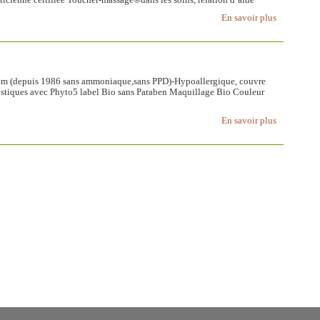
ticienne certifiée Toucher-massage®dans les soins, relation d’aide
En savoir plus
stem (depuis 1986 sans ammoniaque,sans PPD)-Hypoallergique, couvre
listiques avec Phyto5 label Bio sans Paraben Maquillage Bio Couleur
En savoir plus