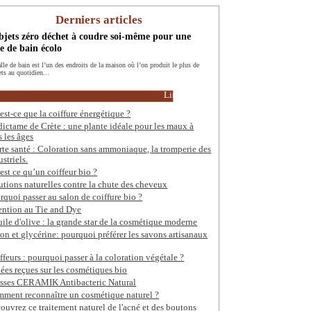
Derniers articles
bjets zéro déchet à coudre soi-même pour une
le de bain écolo
alle de bain est l’un des endroits de la maison où l’on produit le plus de
ets au quotidien...
Lire la suite
est-ce que la coiffure énergétique ?
dictame de Crète : une plante idéale pour les maux à
s les âges
rte santé : Coloration sans ammoniaque, la tromperie des
ustriels.
est ce qu’un coiffeur bio ?
utions naturelles contre la chute des cheveux
rquoi passer au salon de coiffure bio ?
ention au Tie and Dye
uile d'olive : la grande star de la cosmétique moderne
on et glycérine: pourquoi préférer les savons artisanaux
ffeurs : pourquoi passer à la coloration végétale ?
dées reçues sur les cosmétiques bio
sses CERAMIK Antibacteric Natural
ment reconnaître un cosmétique naturel ?
ouvrez ce traitement naturel de l'acné et des boutons