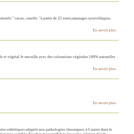
turels:" cacao, canelle.."à partir de 22 euros,massages ayurvédiques,
En savoir plus
ls et végétal Je travaille avec des colorations végétales 100% naturelles
En savoir plus
En savoir plus
soins esthétiques adaptés aux pathologies chroniques, à Castets dans le