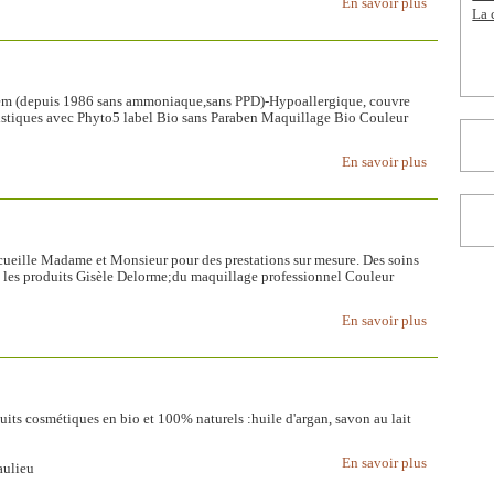
En savoir plus
La 
stem (depuis 1986 sans ammoniaque,sans PPD)-Hypoallergique, couvre
listiques avec Phyto5 label Bio sans Paraben Maquillage Bio Couleur
En savoir plus
ueille Madame et Monsieur pour des prestations sur mesure. Des soins
et les produits Gisèle Delorme;du maquillage professionnel Couleur
En savoir plus
oduits cosmétiques en bio et 100% naturels :huile d'argan, savon au lait
En savoir plus
aulieu