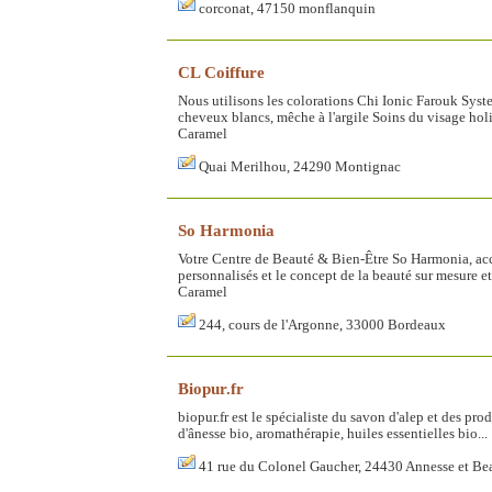
corconat, 47150 monflanquin
CL Coiffure
Nous utilisons les colorations Chi Ionic Farouk Sy
cheveux blancs, mêche à l'argile Soins du visage ho
Caramel
Quai Merilhou, 24290 Montignac
So Harmonia
Votre Centre de Beauté & Bien-Être So Harmonia, acc
personnalisés et le concept de la beauté sur mesure 
Caramel
244, cours de l'Argonne, 33000 Bordeaux
Biopur.fr
biopur.fr est le spécialiste du savon d'alep et des pr
d'ânesse bio, aromathérapie, huiles essentielles bio...
41 rue du Colonel Gaucher, 24430 Annesse et Be