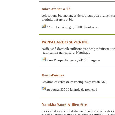
salon atelier o 72
colorations bio,mélanges de couleurs aux pigments na
produits naturels et bio
72 rue fondaudege , 33000 bordeaux
PAPPALARDO SEVERINE
coiffeuse à domicile utilisant que des produits nature
, fabrication française, et Natulique
5 rue Prosper Faugere , 24100 Bergerac
Demi-Pointes
Création et vente de cosmétiques et savon BIO
au bourg, 33500 lalande de pomerol
Namkha Santé & Bien-être
L'espace d'un instant dédié au bien-être grâce à des 