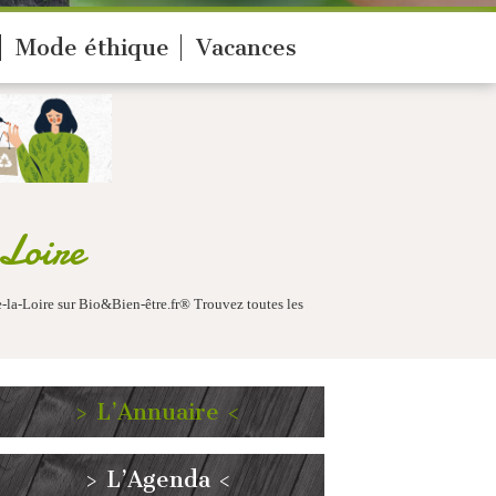
Mode éthique
Vacances
Loire
e-la-Loire sur Bio&Bien-être.fr® Trouvez toutes les
> L’Annuaire <
> L’Agenda <