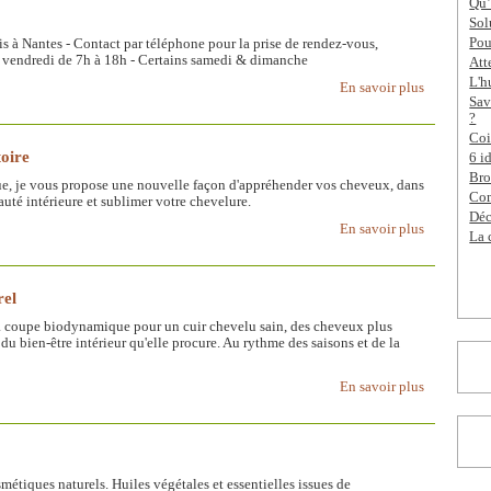
Qu’
Sol
Pou
s à Nantes - Contact par téléphone pour la prise de rendez-vous,
au vendredi de 7h à 18h - Certains samedi & dimanche
Att
L'h
En savoir plus
Sav
?
Coi
toire
6 i
Bro
ue, je vous propose une nouvelle façon d'appréhender vos cheveux, dans
Com
auté intérieure et sublimer votre chevelure.
Déc
En savoir plus
La 
rel
la coupe biodynamique pour un cuir chevelu sain, des cheveux plus
 du bien-être intérieur qu'elle procure. Au rythme des saisons et de la
En savoir plus
métiques naturels. Huiles végétales et essentielles issues de