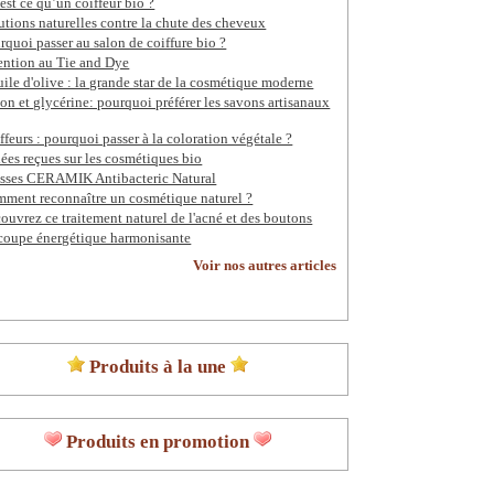
est ce qu’un coiffeur bio ?
utions naturelles contre la chute des cheveux
rquoi passer au salon de coiffure bio ?
ention au Tie and Dye
uile d'olive : la grande star de la cosmétique moderne
on et glycérine: pourquoi préférer les savons artisanaux
ffeurs : pourquoi passer à la coloration végétale ?
dées reçues sur les cosmétiques bio
sses CERAMIK Antibacteric Natural
ment reconnaître un cosmétique naturel ?
ouvrez ce traitement naturel de l'acné et des boutons
coupe énergétique harmonisante
Voir nos autres articles
Produits à la une
Produits en promotion