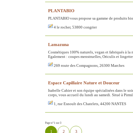
PLANTABIO
PLANTABIO vous propose sa gamme de produits bio p
4 le rocher, 53800 congrier
Lamazuna
Cosmétiques 100% naturels, vegan et fabriqués à la m
Egalement : coupes menstruelles, Oriculis et lingett
269 route des Compagnons, 26300 Marches
Espace Capillaire Nature et Douceur
Isabelle Cahier et son équipe spécialisées dans le soin
corps, vous accueil du lundi au samedi. Situé à Pirmil
1, rue Esnoult des Chatelets, 44200 NANTES
Page n°1 sur 3
1
2
3