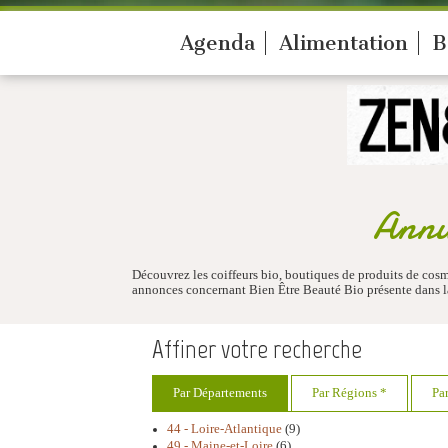
Agenda
Alimentation
B
Annu
Découvrez les coiffeurs bio, boutiques de produits de cosm
annonces concernant Bien Être Beauté Bio présente dans la
Affiner votre recherche
Par Départements
Par Régions *
Pa
44 - Loire-Atlantique
(9)
49 - Maine-et-Loire
(6)