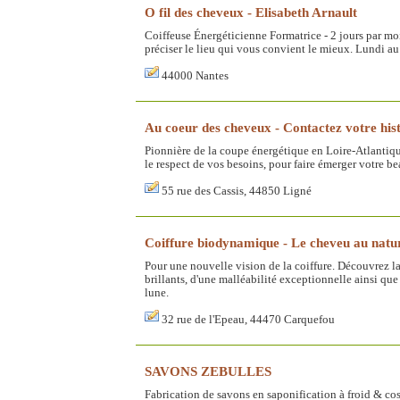
O fil des cheveux - Elisabeth Arnault
Coiffeuse Énergéticienne Formatrice - 2 jours par moi
préciser le lieu qui vous convient le mieux. Lundi 
44000 Nantes
Au coeur des cheveux - Contactez votre his
Pionnière de la coupe énergétique en Loire-Atlantiq
le respect de vos besoins, pour faire émerger votre be
55 rue des Cassis, 44850 Ligné
Coiffure biodynamique - Le cheveu au natu
Pour une nouvelle vision de la coiffure. Découvrez 
brillants, d'une malléabilité exceptionnelle ainsi que
lune.
32 rue de l'Epeau, 44470 Carquefou
SAVONS ZEBULLES
Fabrication de savons en saponification à froid & cos