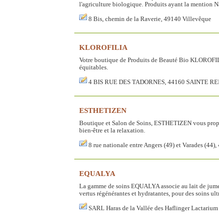
l'agriculture biologique. Produits ayant la mention N
8 Bis, chemin de la Raverie, 49140 Villevêque
KLOROFILIA
Votre boutique de Produits de Beauté Bio KLOROFILI
équitables.
4 BIS RUE DES TADORNES, 44160 SAINTE R
ESTHETIZEN
Boutique et Salon de Soins, ESTHETIZEN vous propos
bien-être et la relaxation.
8 rue nationale entre Angers (49) et Varades (44)
EQUALYA
La gamme de soins EQUALYA associe au lait de jument
vertus régénérantes et hydratantes, pour des soins ul
SARL Haras de la Vallée des Haflinger Lactariu