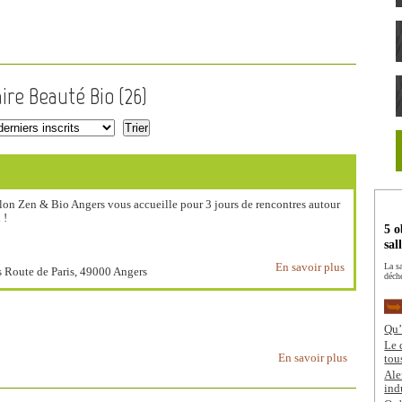
ire Beauté Bio (
26
)
alon Zen & Bio Angers vous accueille pour 3 jours de rencontres autour
 !
5 o
sal
En savoir plus
La s
s Route de Paris, 49000 Angers
déch
Qu’
Le 
En savoir plus
tou
Ale
ind