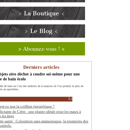
> La Boutique <
> Le Blog <
> Abonnez-vous ! <
Derniers articles
bjets zéro déchet à coudre soi-même pour une
le de bain écolo
alle de bain est l’un des endroits de la maison où l’on produit le plus de
ets au quotidien...
Lire la suite
est-ce que la coiffure énergétique ?
dictame de Crète : une plante idéale pour les maux à
s les âges
rte santé : Coloration sans ammoniaque, la tromperie des
ustriels.