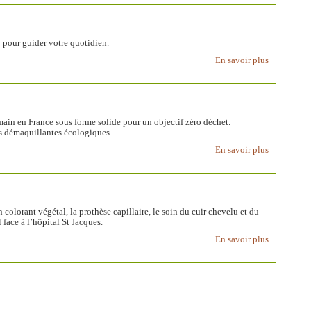
our guider votre quotidien.
En savoir plus
ain en France sous forme solide pour un objectif zéro déchet.
es démaquillantes écologiques
En savoir plus
 colorant végétal, la prothèse capillaire, le soin du cuir chevelu et du
 face à l’hôpital St Jacques.
En savoir plus