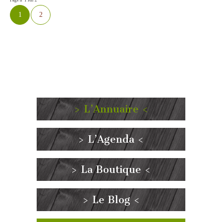
Page n°1 sur 2
1
2
> L’Annuaire <
> L’Agenda <
> La Boutique <
> Le Blog <