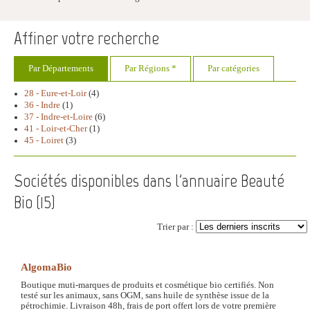
Affiner votre recherche
Par Départements
Par Régions *
Par catégories
28 - Eure-et-Loir
(4)
36 - Indre
(1)
37 - Indre-et-Loire
(6)
41 - Loir-et-Cher
(1)
45 - Loiret
(3)
Sociétés disponibles dans l'annuaire Beauté
Bio (
15
)
Trier par :
AlgomaBio
Boutique muti-marques de produits et cosmétique bio certifiés. Non
testé sur les animaux, sans OGM, sans huile de synthèse issue de la
pétrochimie. Livraison 48h, frais de port offert lors de votre première