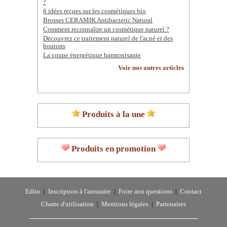
?
6 idées reçues sur les cosmétiques bio
Brosses CERAMIK Antibacteric Natural
Comment reconnaître un cosmétique naturel ?
Découvrez ce traitement naturel de l'acné et des
boutons
La coupe énergétique harmonisante
Voir nos autres articles
Produits à la une
Produits en promotion
Edito
|
Inscription à l'annuaire
|
Foire aux questions
|
Contact
Charte d'utilisation
|
Mentions légales
|
Partenaires