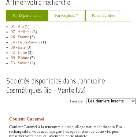
Affiner votre recherche
Par Départements
Par Régions *
Par catégories
01 - Ain
(1)
07 - Ardèche
(3)
26 - Drôme
(2)
74 - Haute-Savoie
(1)
38 - Isère
(3)
42 - Loire
(3)
69 - Rhône
(7)
73 - Savoie
(2)
Sociétés disponibles dans l'annuaire
Cosmétiques Bio - Vente (
22
)
Trier par :
Couleur Caramel
Couleur Caramel à la rencontre du maquillage naturel et du soin Bio
rechargeable, vous accompagne à chaque instant de votre vie, pour
préserver votre peau et l'avenir de notre planète.