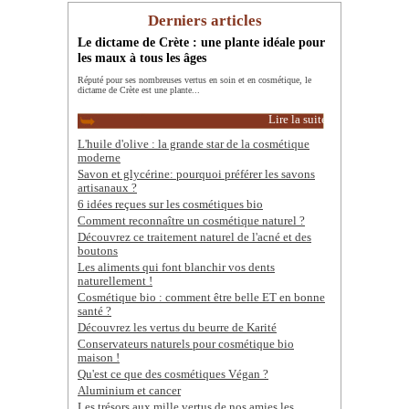
Derniers articles
Le dictame de Crète : une plante idéale pour
les maux à tous les âges
Réputé pour ses nombreuses vertus en soin et en cosmétique, le
dictame de Crète est une plante...
Lire la suite
L'huile d'olive : la grande star de la cosmétique
moderne
Savon et glycérine: pourquoi préférer les savons
artisanaux ?
6 idées reçues sur les cosmétiques bio
Comment reconnaître un cosmétique naturel ?
Découvrez ce traitement naturel de l'acné et des
boutons
Les aliments qui font blanchir vos dents
naturellement !
Cosmétique bio : comment être belle ET en bonne
santé ?
Découvrez les vertus du beurre de Karité
Conservateurs naturels pour cosmétique bio
maison !
Qu'est ce que des cosmétiques Végan ?
Aluminium et cancer
Les trésors aux mille vertus de nos amies les