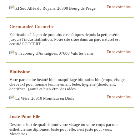
En savoir plus
ZI Sud Allée du Royans, 26300 Bourg de Peage
Germandré Cosmetic
Fabrication à façon de produits cosmétiques depuis la petite série
jusqu'à l'industrialisation. Notre site situé dans un parc naturel est
certifié ECOCERT
En savoir plus
9, faubourg d'Antraigues, 07600 Vals les bains
Biotissime
Votre partenaire beauté bio : maquillage bio, soins bio (corps, visage,
cheveux) pour homme femme enfant bébé, hygiène (déodorant,
dentifrice..),santé et bien-être, des idées
En savoir plus
La Vière, 26310 Montlaur en Diois
Juste Pour Elle
Des soins bio de qualité pour votre visage ou votre corps par une
esthéticienne diplômée. Juste pour elle, c'est juste pour vous,
Mesdames.