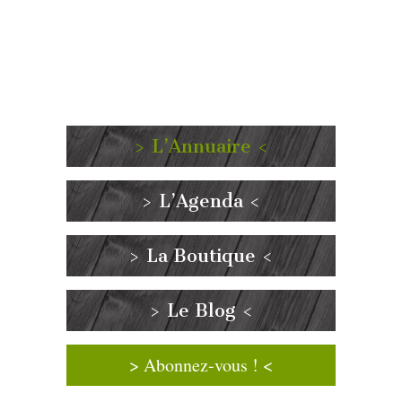
> L’Annuaire <
> L’Agenda <
> La Boutique <
> Le Blog <
> Abonnez-vous ! <