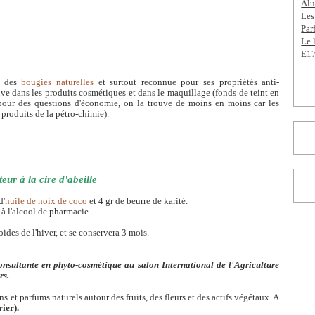
Alu
Les
Par
Le 
E17
er des
bougies naturelles
et surtout reconnue pour ses propriétés anti-
uve dans les produits cosmétiques et dans le maquillage (fonds de teint en
pour des questions d'économie, on la trouve de moins en moins car les
s produits de la pétro-chimie).
ur à la cire d'abeille
d'
huile de noix de coco
et 4 gr de beurre de karité.
à l'alcool de pharmacie.
oides de l'hiver, et se conservera 3 mois.
nsultante en phyto-cosmétique au salon International de l'Agriculture
rs.
 et parfums naturels autour des fruits, des fleurs et des actifs végétaux. A
rier).