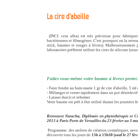
La cire d'abeille
(INCI: cera alba) est très précieuse pour fabriqu
bactériennes et filmogènes. C'est pourquoi on la retro
stick, baumes et rouges à lèvres). Malheureusement 
laboratoires préfèrent utiliser les cires de silicone (sou
Faites vous-même votre baume à lèvres protecte
- Faire fondre au bain-marie 1 gr de cire d'abeille, 5 ml 
- Mélanger et verser rapidement dans un pot désinfecté 
- Laisser durcir et refermer.
Votre baume est prêt à être utilisé durant les journées fr
Retrouvez Natacha, Diplômée en phytothérapie et Co
2013 à Paris Porte de Versailles du 23 février au 3 ma
Programme: des ateliers de création cosmétiques, savons
découvrir tous les jours de
13h à 15h30 (sauf le 27 fév