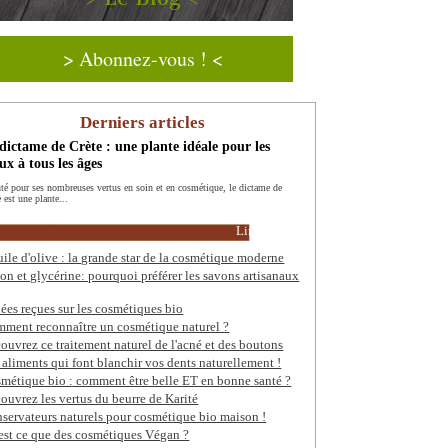
> Abonnez-vous ! <
Derniers articles
dictame de Crète : une plante idéale pour les
x à tous les âges
té pour ses nombreuses vertus en soin et en cosmétique, le dictame de
 est une plante...
Lire la suite
uile d'olive : la grande star de la cosmétique moderne
on et glycérine: pourquoi préférer les savons artisanaux
dées reçues sur les cosmétiques bio
ment reconnaître un cosmétique naturel ?
ouvrez ce traitement naturel de l'acné et des boutons
 aliments qui font blanchir vos dents naturellement !
métique bio : comment être belle ET en bonne santé ?
ouvrez les vertus du beurre de Karité
servateurs naturels pour cosmétique bio maison !
est ce que des cosmétiques Végan ?