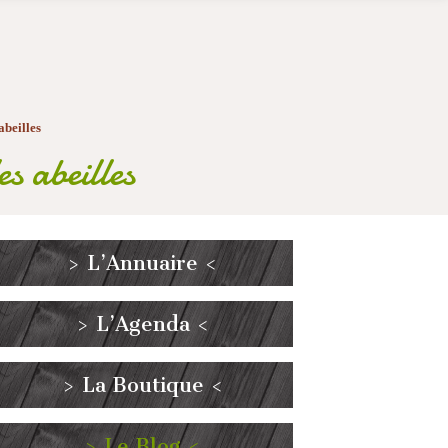
abeilles
es abeilles
> L’Annuaire <
> L’Agenda <
> La Boutique <
> Le Blog <