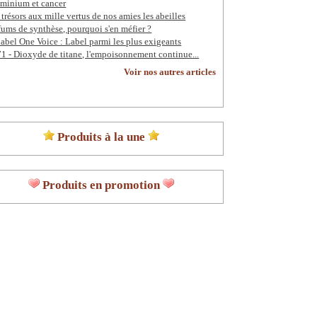
minium et cancer
 trésors aux mille vertus de nos amies les abeilles
fums de synthèse, pourquoi s'en méfier ?
label One Voice : Label parmi les plus exigeants
1 - Dioxyde de titane, l'empoisonnement continue...
Voir nos autres articles
Produits à la une
Produits en promotion