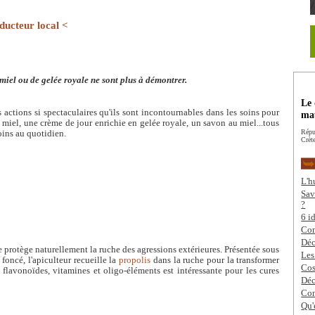
ducteur local <
e miel ou de gelée royale ne sont plus à démontrer.
Le 
es actions si spectaculaires qu'ils sont incontournables dans les soins pour
mau
miel, une crème de jour enrichie en gelée royale, un savon au miel...tous
Répu
soins au quotidien.
Crète
L'h
Sav
?
6 i
Com
Déc
le protège naturellement la ruche des agressions extérieures. Présentée sous
Les
foncé, l'apiculteur recueille la
propolis
dans la ruche pour la transformer
Cos
 flavonoïdes, vitamines et oligo-éléments est intéressante pour les cures
Déc
Con
Qu'