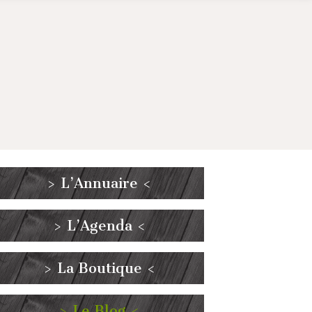
> L’Annuaire <
> L’Agenda <
> La Boutique <
> Le Blog <