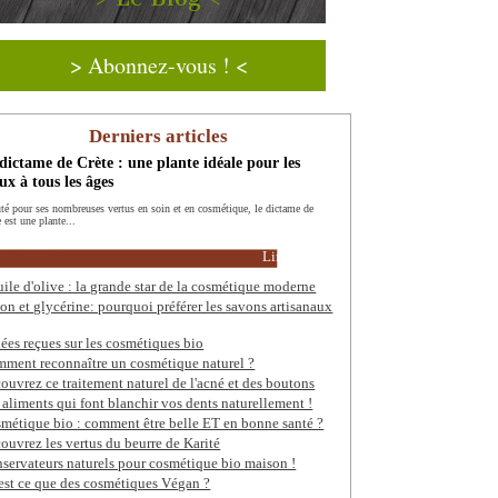
> Abonnez-vous ! <
Derniers articles
dictame de Crète : une plante idéale pour les
x à tous les âges
té pour ses nombreuses vertus en soin et en cosmétique, le dictame de
 est une plante...
Lire la suite
uile d'olive : la grande star de la cosmétique moderne
on et glycérine: pourquoi préférer les savons artisanaux
dées reçues sur les cosmétiques bio
ment reconnaître un cosmétique naturel ?
ouvrez ce traitement naturel de l'acné et des boutons
 aliments qui font blanchir vos dents naturellement !
métique bio : comment être belle ET en bonne santé ?
ouvrez les vertus du beurre de Karité
servateurs naturels pour cosmétique bio maison !
est ce que des cosmétiques Végan ?