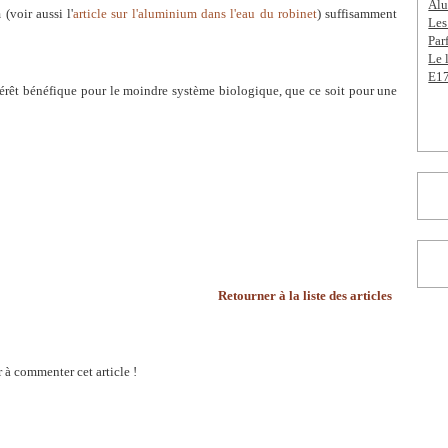
Alu
(voir aussi l'
article sur l'aluminium dans l'eau du robinet
) suffisamment
Les
Par
Le 
E17
térêt bénéfique pour le moindre système biologique, que ce soit pour une
Retourner à la liste des articles
 à commenter cet article !