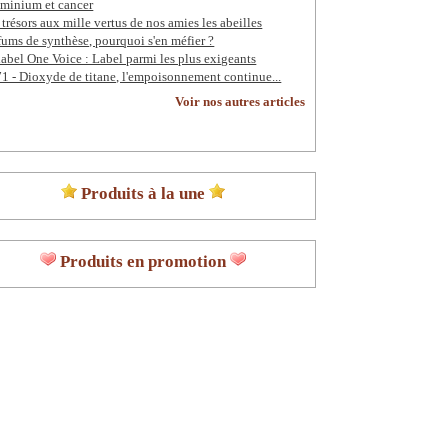
minium et cancer
 trésors aux mille vertus de nos amies les abeilles
fums de synthèse, pourquoi s'en méfier ?
label One Voice : Label parmi les plus exigeants
1 - Dioxyde de titane, l'empoisonnement continue...
Voir nos autres articles
Produits à la une
Produits en promotion