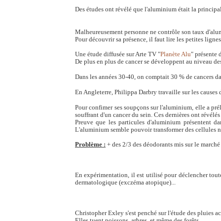
Des études ont révélé que l'aluminium était la principa
Malheureusement personne ne contrôle son taux d'alu
Pour découvrir sa présence, il faut lire les petites lig
Une étude diffusée sur Arte TV "
Planète Alu
" présente 
De plus en plus de cancer se développent au niveau des
Dans les années 30-40, on comptait 30 % de cancers dan
En Angleterre, Philippa Darbry travaille sur les causes 
Pour confimer ses soupçons sur l'aluminium, elle a pr
souffrant d'un cancer du sein. Ces dernières ont révél
Preuve que les particules d'aluminium présentent dan
L'aluminium semble pouvoir transformer des cellules 
Problème :
+ des 2/3 des déodorants mis sur le marché
En expérimentation, il est utilisé pour déclencher toutes
dermatologique (exczéma atopique)...
Christopher Exley s'est penché sur l'étude des pluies ac
Elles tuent poissons, arbres, et même des forêts.