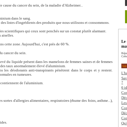
le cause du cancer du sein, de la maladie d'Alzheimer...
minium dans le sang.
nes des listes d'ingrédients des produits que nous utilisons et consommons.
des scientifiques qui ceux sont penchés sur un constat plutôt alarmant.
 aiselles.
Le 
s cette zone. Aujourd'hui, c'est près de 60 %.
mau
du cancer du sein.
Répu
Crète
élevé du liquide présent dans les mamelons de femmes saines et de femmes
és des taux anormalement élevé d'aluminium.
s les déodorants anti-transpirants pénètrent dans le corps et y restent.
L'h
normales en tumeures.
Sav
?
 contiennent de l'aluminium.
6 i
Com
Déc
 sortes d'allergies alimentaires, respiratoires (rhume des foins, asthme...),
Les
Cos
Déc
Con
ides.
Qu'