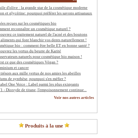
uile d'olive : la grande star de la cosmétique moderne
on et glycérine: pourquoi préférer les savons artisanaux
dées reçues sur les cosmétiques bio
ment reconnaître un cosmétique naturel ?
ouvrez ce traitement naturel de l'acné et des boutons
 aliments qui font blanchir vos dents naturellement !
métique bio : comment être belle ET en bonne santé ?
ouvrez les vertus du beurre de Karité
servateurs naturels pour cosmétique bio maison !
est ce que des cosmétiques Végan ?
minium et cancer
 trésors aux mille vertus de nos amies les abeilles
fums de synthèse, pourquoi s'en méfier ?
label One Voice : Label parmi les plus exigeants
1 - Dioxyde de titane, l'empoisonnement continue...
Voir nos autres articles
Produits à la une