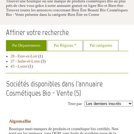
Trouver une boutique ou une marque de produits cosmétiques Bio au plus
près de chez vous grâce à notre annuaire gratuit en ligne Bio et Bien-être.
Trouvez toutes les annonces concernant Bien Être Beauté Bio Cosmétiques
Bio - Vente présente dans la catégorie Bien Être en Centre
Affiner votre recherche
Par Départements
Par Régions *
Par catégories
28 - Eure-et-Loir
(1)
37 - Indre-et-Loire
(3)
45 - Loiret
(1)
Sociétés disponibles dans l'annuaire
Cosmétiques Bio - Vente (
5
)
Trier par :
AlgomaBio
Boutique muti-marques de produits et cosmétique bio certifiés. Non
testé sur les animaux, sans OGM, sans huile de synthèse issue de la