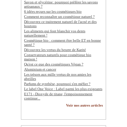
Savon et glycérine: pourquoi préférer les savons
artisanaux ?
6 idées reçues sur les cosmétiques bio
Comment reconnaître un cosmétique naturel ?
Découvrez ce traitement naturel de l'acné et des
boutons
Les aliments qui font blanchir vos dents
naturellement !
Cosmétique bio : comment être belle ET en bonne
santé ?
Découvrez les vertus du beurre de Karité
Conservateurs naturels pour cosmétique bio
maison !
Qu'est ce que des cosmétiques Végan ?
Aluminium et cancer
Les trésors aux mille vertus de nos amies les
abeilles
Parfums de synthèse, pourquoi s'en méfier ?
Le label One Voice : Label parmi les plus exigeants
E171 - Dioxyde de titane, l'empoisonnement
continue...
Voir nos autres articles