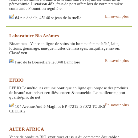
pétrochimie. Livraison 48h, frais de port offert lors de votre première
commande.Promotion régulière.
En savoir plus
64 rue dedale, 45140 st jean de la ruelle
Laboratoire Bio Arômes
Bioaromes - Vente en ligne de soins bio homme femme bébé, laits,
lotions, gommage, masque, huiles de massages, maquillage, savon.
Classé vert
En savoir plus
Parc de la Boisselière, 28340 Lamblore
EFBIO
EFBIO Cosmétiques est une boutique en ligne qui propose des produits
de beauté naturels et certifiés ecocert & cosmebio. Le meilleur rapport
qualité/prix du net.
En savoir plus
104 Avenue André Maginot BP 47212, 37072 TOURS
CEDEX 2
ALTER AFRICA
Vente de produits BIO, exotiques et issus du commerce équitable :