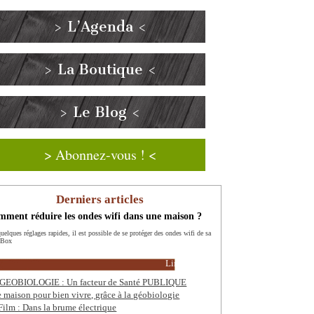
> L’Agenda <
> La Boutique <
> Le Blog <
> Abonnez-vous ! <
Derniers articles
ment réduire les ondes wifi dans une maison ?
uelques réglages rapides, il est possible de se protéger des ondes wifi de sa
 Box
Lire la suite
GEOBIOLOGIE : Un facteur de Santé PUBLIQUE
 maison pour bien vivre, grâce à la géobiologie
Film : Dans la brume électrique