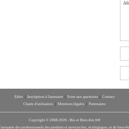
Adr
Edito
|
Inscription à l'annuaire
|
Foire aux questions
|
Contact
Charte d'utilisation
|
Mentions légales
|
Partenaires
Copyright © 2008-2026 -
Bio et Bien-être.fr®
'annuaire des professionnels des produits et services bio, écologiques, et de bien-êt