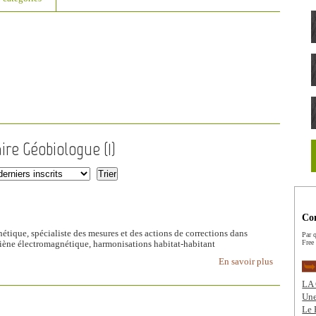
aire Géobiologue (
1
)
Com
tique, spécialiste des mesures et des actions de corrections dans
Par q
Free
hygiène électromagnétique, harmonisations habitat-habitant
En savoir plus
LA 
Une
Le 