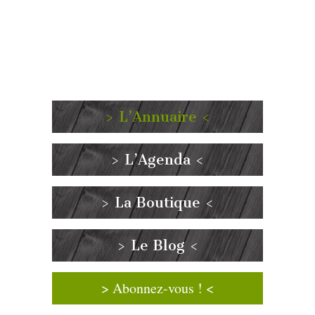
> L’Annuaire <
> L’Agenda <
> La Boutique <
> Le Blog <
> Abonnez-vous ! <