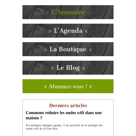
> L’Annuaire <
> L’Agenda <
> La Boutique <
> Le Blog <
> Abonnez-vous ! <
Derniers articles
Comment réduire les ondes wifi dans une
maison ?
Par quelques réglages rapides, il est possible de se protéger des
ondes wifi de sa Free Box