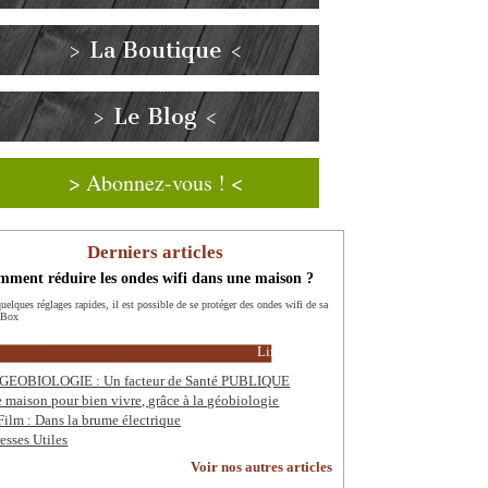
> La Boutique <
> Le Blog <
> Abonnez-vous ! <
Derniers articles
ment réduire les ondes wifi dans une maison ?
uelques réglages rapides, il est possible de se protéger des ondes wifi de sa
 Box
Lire la suite
GEOBIOLOGIE : Un facteur de Santé PUBLIQUE
 maison pour bien vivre, grâce à la géobiologie
Film : Dans la brume électrique
esses Utiles
Voir nos autres articles