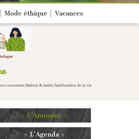
Mode éthique
Vacances
iologue
ne
nces concernant Habitat & Jardin Amélioration de la vie
> L’Annuaire <
> L’Agenda <