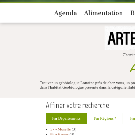
Agenda
Alimentation
B
Chemin
A
Trouver un géobiologue Lorraine près de chez vous, un prof
dans l'habitat Géobiologue présente dans la catégorie Habi
Affiner votre recherche
Par Départements
Par Régions *
Pa
57 - Moselle
(3)
88 - Vosges
(3)