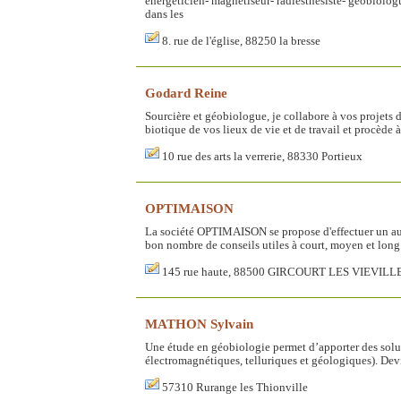
énergéticien- magnétiseur- radiesthésiste- géobiologue-
dans les
8. rue de l'église, 88250 la bresse
Godard Reine
Sourcière et géobiologue, je collabore à vos projets d
biotique de vos lieux de vie et de travail et procède 
10 rue des arts la verrerie, 88330 Portieux
OPTIMAISON
La société OPTIMAISON se propose d'effectuer un aud
bon nombre de conseils utiles à court, moyen et long 
145 rue haute, 88500 GIRCOURT LES VIEVILL
MATHON Sylvain
Une étude en géobiologie permet d’apporter des sol
électromagnétiques, telluriques et géologiques). Dev
57310 Rurange les Thionville