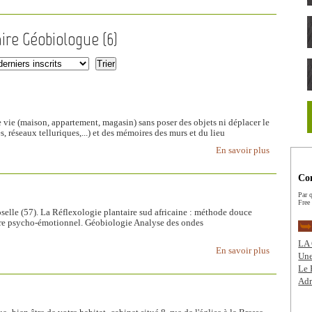
aire Géobiologue (
6
)
vie (maison, appartement, magasin) sans poser des objets ni déplacer le
es, réseaux telluriques,...) et des mémoires des murs et du lieu
En savoir plus
Com
Par q
Free
57). La Réflexologie plantaire sud africaine : méthode douce
ordre psycho-émotionnel. Géobiologie Analyse des ondes
LA 
En savoir plus
Une
Le 
Adr