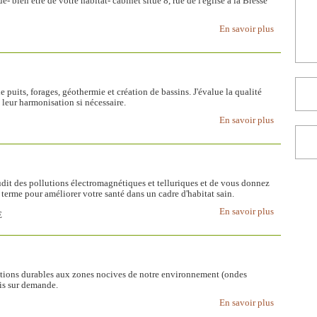
 bien être de votre habitat- cabinet situé 8, rue de l'église à la Bresse
En savoir plus
e puits, forages, géothermie et création de bassins. J'évalue la qualité
à leur harmonisation si nécessaire.
En savoir plus
it des pollutions électromagnétiques et telluriques et de vous donnez
terme pour améliorer votre santé dans un cadre d'habitat sain.
En savoir plus
E
utions durables aux zones nocives de notre environnement (ondes
is sur demande.
En savoir plus