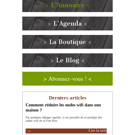
> L’Annuaire <
> L’Agenda <
> La Boutique <
> Le Blog <
> Abonnez-vous ! <
Derniers articles
Comment réduire les ondes wifi dans une
maison ?
Par quelques réglages rapides, il est possible de se protéger des
ondes wifi de sa Free Box
Lire la suite