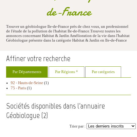
de-France
Trouver un géobiologue Ile-de-France près de chez vous, un professionnel
de l'étude de la pollution de l'habitat Ile-de-France.Trouvez toutes les
annonces concernant Habitat & Jardin Amélioration de la vie dans l'habitat
Géobiologue présente dans la catégorie Habitat & Jardin en Ile-de-France
Affiner votre recherche
Par Départements
Par Régions *
Par catégories
92 - Hauts-de-Seine
(1)
75 - Paris
(1)
Sociétés disponibles dans l'annuaire
Géobiologue (
2
)
Trier par :