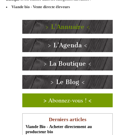
Viande bio - Vente directe éleveurs
> L’Annuaire <
> L’Agenda <
> La Boutique <
> Le Blog <
> Abonnez-vous ! <
Derniers articles
Viande Bio - Acheter directement au
producteur bio