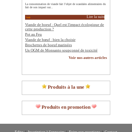
La consommation de viande fait l’objet de scandales alimentaires du
fait de son impact sur...
Lire la suite
Viande de boeuf : Quel est l'impact écologique de
cette production ?
Pot au Feu
Viande de bœuf : bien la choisir
Brochettes de boeuf marinées
Un OGM de Monsanto soupçonné de toxicité
Voir nos autres articles
Produits à la une
Produits en promotion
Edito
|
Inscription à l'annuaire
|
Foire aux questions
|
Contact