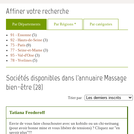
Affiner votre recherche
Par Départements
Par Régions *
Par catégories
91 - Essonne
(5)
92 - Hauts-de-Seine
(3)
75 - Paris
(9)
77 - Seine-et-Marne
(3)
95 - Val-d'Oise
(3)
78 - Yvelines
(5)
Sociétés disponibles dans l'annuaire Massage
bien-être (
28
)
Trier par :
Tatiana Feodoroff
Envie de vous faire chouchouter avec un kobido ou un chi-neitsang
(pour avoir bonne mine et vous libérer de tensions) ? Cliquez sur "en
savoir plus"!!!