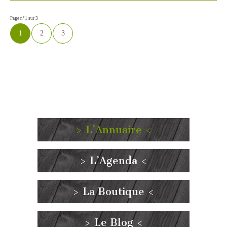
Page n°1 sur 3
1
2
3
> L’Annuaire <
> L’Agenda <
> La Boutique <
> Le Blog <