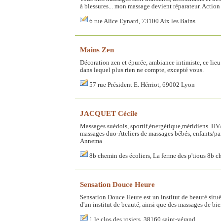
à blessures... mon massage devient réparateur. Action su
6 rue Alice Eynard, 73100 Aix les Bains
Mains Zen
Décoration zen et épurée, ambiance intimiste, ce lie
dans lequel plus rien ne compte, excepté vous.
57 rue Président E. Hérriot, 69002 Lyon
JACQUET Cécile
Massages suédois, sportif,énergétique,méridiens. H
massages duo-Ateliers de massages bébés, enfants/p
Annema
8b chemin des écoliers, La ferme des p'tious 8b 
Sensation Douce Heure
Sensation Douce Heure est un institut de beauté situé
d'un institut de beauté, ainsi que des massages de bie
1 le clos des rosiers, 38160 saint-vérand