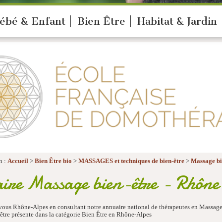
ébé & Enfant
Bien Être
Habitat & Jardin
n :
Accueil
>
Bien Être bio
>
MASSAGES et techniques de bien-être
>
Massage bi
ire Massage bien-être - Rhône
vous Rhône-Alpes en consultant notre annuaire national de thérapeutes en Massage
tre présente dans la catégorie Bien Être en Rhône-Alpes