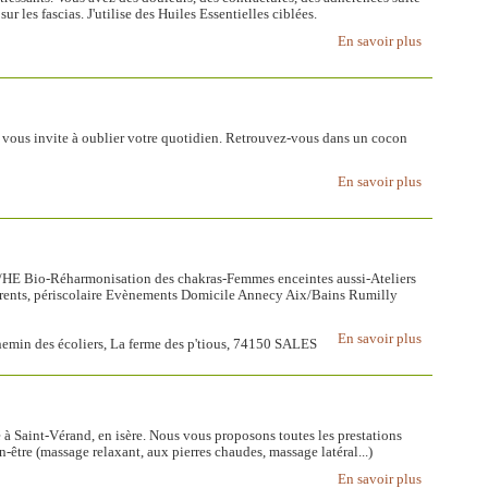
r les fascias. J'utilise des Huiles Essentielles ciblées.
En savoir plus
u vous invite à oublier votre quotidien. Retrouvez-vous dans un cocon
En savoir plus
V/HE Bio-Réharmonisation des chakras-Femmes enceintes aussi-Ateliers
arents, périscolaire Evènements Domicile Annecy Aix/Bains Rumilly
En savoir plus
chemin des écoliers, La ferme des p'tious, 74150 SALES
 à Saint-Vérand, en isère. Nous vous proposons toutes les prestations
n-être (massage relaxant, aux pierres chaudes, massage latéral...)
En savoir plus