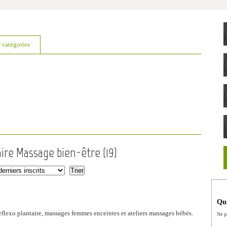
r catégories
aire Massage bien-être (
19
)
Que
reflexo plantaire, massages femmes enceintes et ateliers massages bébés.
Ne p