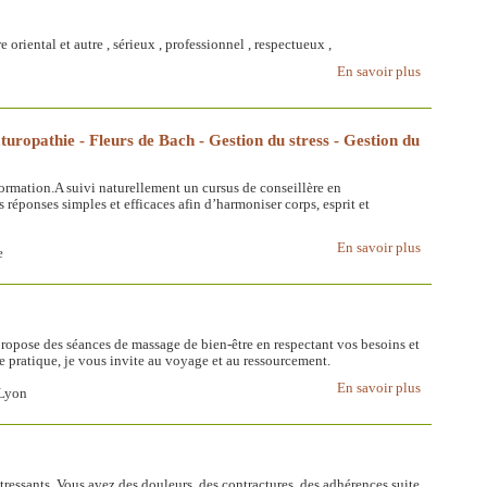
oriental et autre , sérieux , professionnel , respectueux ,
En savoir plus
turopathie - Fleurs de Bach - Gestion du stress - Gestion du
formation.A suivi naturellement un cursus de conseillère en
réponses simples et efficaces afin d’harmoniser corps, esprit et
En savoir plus
e
ropose des séances de massage de bien-être en respectant vos besoins et
e pratique, je vous invite au voyage et au ressourcement.
En savoir plus
 Lyon
ressants. Vous avez des douleurs, des contractures, des adhérences suite