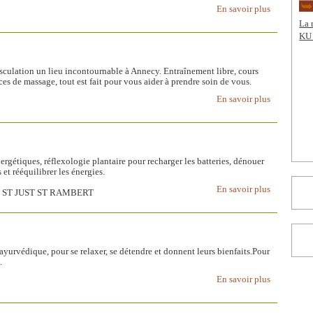
En savoir plus
La 
KU 
usculation un lieu incontournable à Annecy. Entraînement libre, cours
es de massage, tout est fait pour vous aider à prendre soin de vous.
En savoir plus
rgétiques, réflexologie plantaire pour recharger les batteries, dénouer
et rééquilibrer les énergies.
En savoir plus
2170 ST JUST ST RAMBERT
ayurvédique, pour se relaxer, se détendre et donnent leurs bienfaits.Pour
.
En savoir plus