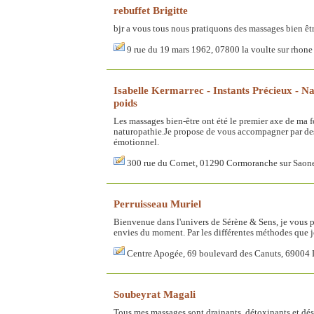
rebuffet Brigitte
bjr a vous tous nous pratiquons des massages bien être 
9 rue du 19 mars 1962, 07800 la voulte sur rhone
Isabelle Kermarrec - Instants Précieux - Na
poids
Les massages bien-être ont été le premier axe de ma 
naturopathie.Je propose de vous accompagner par des 
émotionnel.
300 rue du Cornet, 01290 Cormoranche sur Saon
Perruisseau Muriel
Bienvenue dans l'univers de Sérène & Sens, je vous p
envies du moment. Par les différentes méthodes que j
Centre Apogée, 69 boulevard des Canuts, 69004
Soubeyrat Magali
Tous mes massages sont drainants, détoxinants et dést