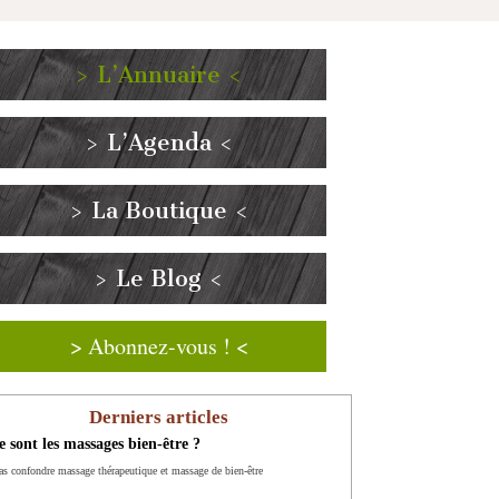
> L’Annuaire <
> L’Agenda <
> La Boutique <
> Le Blog <
> Abonnez-vous ! <
Derniers articles
 sont les massages bien-être ?
as confondre massage thérapeutique et massage de bien-être