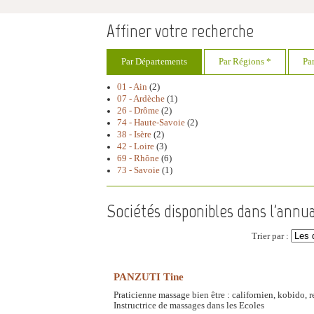
Affiner votre recherche
Par Départements
Par Régions *
Pa
01 - Ain
(2)
07 - Ardèche
(1)
26 - Drôme
(2)
74 - Haute-Savoie
(2)
38 - Isère
(2)
42 - Loire
(3)
69 - Rhône
(6)
73 - Savoie
(1)
Sociétés disponibles dans l'annu
Trier par :
PANZUTI Tine
Praticienne massage bien être : californien, kobido, 
Instructrice de massages dans les Ecoles