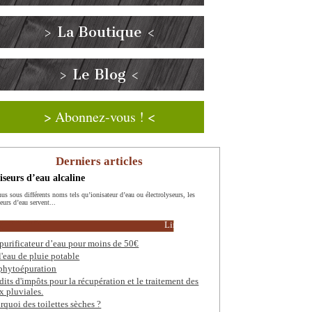
> La Boutique <
> Le Blog <
> Abonnez-vous ! <
Derniers articles
iseurs d’eau alcaline
us sous différents noms tels qu’ionisateur d’eau ou électrolyseurs, les
eurs d’eau servent...
Lire la suite
purificateur d’eau pour moins de 50€
l'eau de pluie potable
phytoépuration
dits d'impôts pour la récupération et le traitement des
x pluviales.
rquoi des toilettes sèches ?