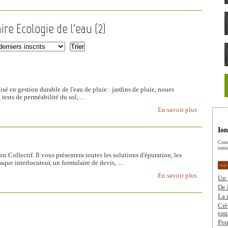
ire Ecologie de l'eau (
2
)
isé en gestion durable de l'eau de pluie : jardins de pluie, noues
 tests de perméabilité du sol, ...
En savoir plus
Ion
Conn
ionis
 Collectif. Il vous présentera toutes les solutions d'épuration, les
ue interlocuteur, un formulaire de devis, ....
En savoir plus
Un 
De 
La 
Cré
eau
Pou