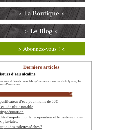
> La Boutique <
> Le Blog <
> Abonnez-vous ! <
Derniers articles
iseurs d’eau alcaline
us sous différents noms tels qu’ionisateur d’eau ou électrolyseurs, les
eurs d’eau servent...
Lire la suite
purificateur d’eau pour moins de 50€
l'eau de pluie potable
phytoépuration
dits d'impôts pour la récupération et le traitement des
x pluviales.
rquoi des toilettes sèches ?