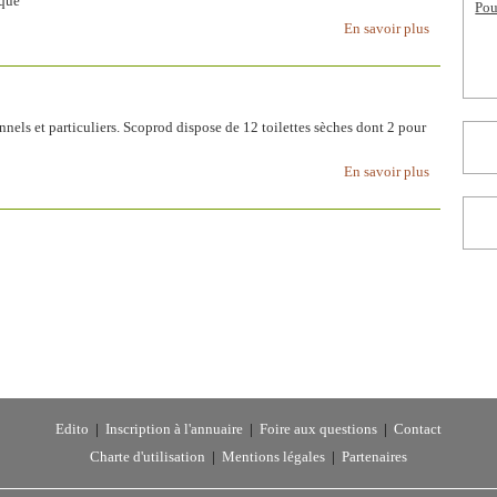
que
Pou
En savoir plus
nnels et particuliers. Scoprod dispose de 12 toilettes sèches dont 2 pour
En savoir plus
Edito
|
Inscription à l'annuaire
|
Foire aux questions
|
Contact
Charte d'utilisation
|
Mentions légales
|
Partenaires