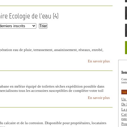
ire Ecologie de l'eau (
4
)
ération eau de pluie, terrassement, assainissement, réseaux, enrobé,
En savoir plus
Ion
Conn
ionis
t cabane en mélèze équipé de toilettes sèches expédition possible dans
rcialisons tous les accessoires susceptibles de compléter votre toil
En savoir plus
Un 
De 
La 
Cré
eau
calcaire et de la corrosion. Disponible pour propriétaires, locataires
Pou