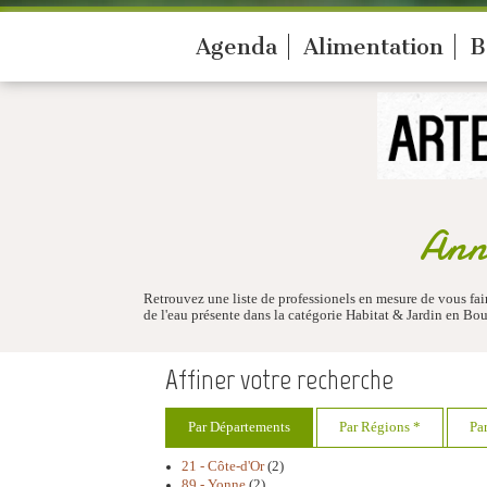
Agenda
Alimentation
B
Annu
Retrouvez une liste de professionels en mesure de vous fa
de l'eau présente dans la catégorie Habitat & Jardin en B
Affiner votre recherche
Par Départements
Par Régions *
Pa
21 - Côte-d'Or
(2)
89 - Yonne
(2)