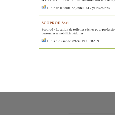
et PME. 0 Pollution 0 Consommation 100% Écologi
11 rue de la fontaine, 89800 St Cyr les colons
SCOPROD Sarl
Scoprod - Location de toilettes sèches pour professio
personnes à mobilités réduites.
11 bis rue Grande, 89240 POURRAIN