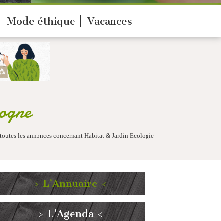
Mode éthique
Vacances
gogne
 toutes les annonces concernant Habitat & Jardin Ecologie
> L’Annuaire <
> L’Agenda <