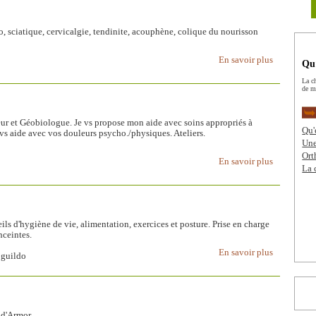
o, sciatique, cervicalgie, tendinite, acouphène, colique du nourisson
En savoir plus
Qu’
La c
de m
r et Géobiologue. Je vs propose mon aide avec soins appropriés à
Qu'
 vs aide avec vos douleurs psycho./physiques. Ateliers.
Une
Or
En savoir plus
La 
ils d'hygiène de vie, alimentation, exercices et posture. Prise en charge
nceintes.
En savoir plus
 guildo
 d'Armor