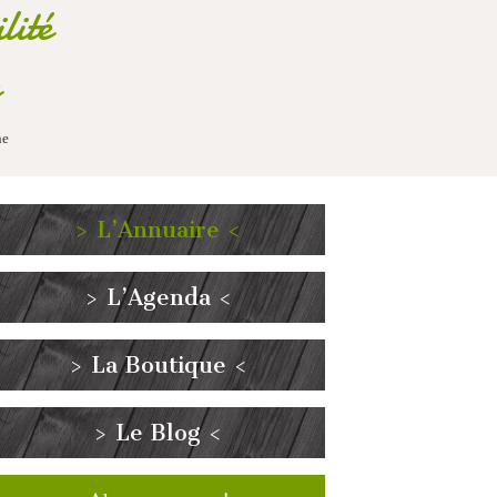
lité
ne
> L’Annuaire <
> L’Agenda <
> La Boutique <
> Le Blog <