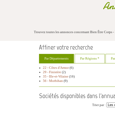
Ann
Trouvez toutes les annonces concernant Bien Être Corps - 
Affiner votre recherche
Par Départements
Par Régions *
Pa
22 - Côtes d'Armor
(6)
29 - Finistère
(2)
35 - Ille-et-Vilaine
(16)
56 - Morbihan
(9)
Sociétés disponibles dans l'annua
Trier par :