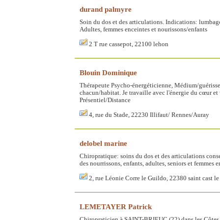
durand palmyre
Soin du dos et des articulations. Indications: lumbag
Adultes, femmes enceintes et nourissons/enfants
2 T rue cassepot, 22100 lehon
Blouin Dominique
Thérapeute Psycho-énergéticienne, Médium/guérisseu
chacun/habitat. Je travaille avec l'énergie du cœur et
Présentiel/Distance
4, rue du Stade, 22230 Illifaut/ Rennes/Auray
delobel marine
Chiropratique: soins du dos et des articulations conse
des nourrissons, enfants, adultes, seniors et femmes e
2, rue Léonie Corre le Guildo, 22380 saint cast le
LEMETAYER Patrick
Chiropraticien à SAINT-BRIEUC (22) dans les Côtes