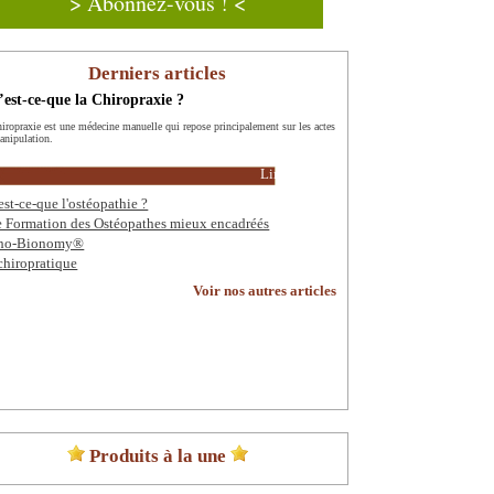
> Abonnez-vous ! <
Derniers articles
est-ce-que la Chiropraxie ?
hiropraxie est une médecine manuelle qui repose principalement sur les actes
anipulation.
Lire la suite
est-ce-que l'ostéopathie ?
 Formation des Ostéopathes mieux encadréés
tho-Bionomy®
chiropratique
Voir nos autres articles
Produits à la une