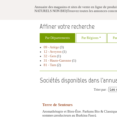
Annuaire des magasins et sites de vente en ligne de produit
NATURELS NON BIO)Trouvez toutes les annonces concernant
Affiner votre recherche
Par Départements
Par Régions *
Pa
09 - Ariège
(3)
12 - Aveyron
(1)
32 - Gers
(1)
31 - Haute-Garonne
(1)
81 - Tarn
(2)
Sociétés disponibles dans l'annua
Trier par :
Terre de Senteurs
Aromathérapie et Bien-Être. Parfums Bio & Classiques
sommes producteurs au Burkina Faso).