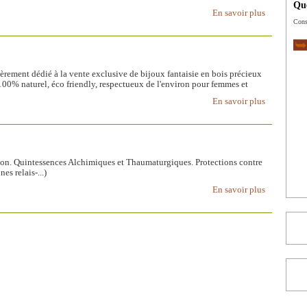
Que
En savoir plus
Cons
èrement dédié à la vente exclusive de bijoux fantaisie en bois précieux
00% naturel, éco friendly, respectueux de l'environ pour femmes et
En savoir plus
tion. Quintessences Alchimiques et Thaumaturgiques. Protections contre
s relais-...)
En savoir plus