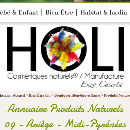
ébé & Enfant
Bien Être
Habitat & Jardin
hemin :
Accueil
>
Bien Être bio
>
Boutiques Bien-être et Santé
>
Produits Nature
Annuaire Produits Naturels
09 - Ariège - Midi-Pyrénées